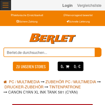
Login
Vergleichsliste
Telefonische Erreichbarkeit
Hervorragend bewertet
Sichere Zahlung
Schnelle Lieferung
0ₓ
0,- €
ZU UNSEREN STORES
PC / MULTIMEDIA
ZUBEHÖR PC / MULTIMEDIA
DRUCKER-ZUBEHÖR
TINTENPATRONE
CANON CYAN XL INK TANK 581 (CYAN)