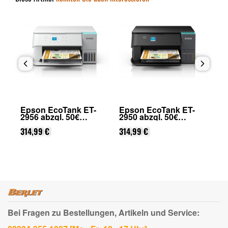
Epson EcoTank ET-
Epson EcoTank ET-
Ep
2956 abzgl. 50€
2950 abzgl. 50€
39
on
Cashback (von Epson
Cashback (von Epson
nach Registrierung)
314,99 €
nach Registrierung)
314,99 €
33
Bei Fragen zu Bestellungen, Artikeln und Service: