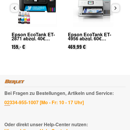
F-
Epson EcoTank ET-
Epson EcoTank ET-
Ep
2871 abzgl. 40€
4956 abzgl. 60€
49
on
Cashback (von Epson
Cashback (von Epson
Ca
nach Registrierung)
159,- €
nach Registrierung)
469,99 €
na
45
Bei Fragen zu Bestellungen, Artikeln und Service:
02334-955-1007 [Mo - Fr: 10 - 17 Uhr]
Oder direkt unser Help-Center nutzen: