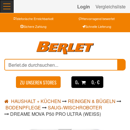
Login
Vergleichsliste
Telefonische Erreichbarkeit
Hervorragend bewertet
Sichere Zahlung
Schnelle Lieferung
0ₓ
0,- €
ZU UNSEREN STORES
HAUSHALT + KÜCHEN
REINIGEN & BÜGELN
BODENPFLEGE
SAUG-/WISCHROBOTER
DREAME MOVA P50 PRO ULTRA (WEISS)