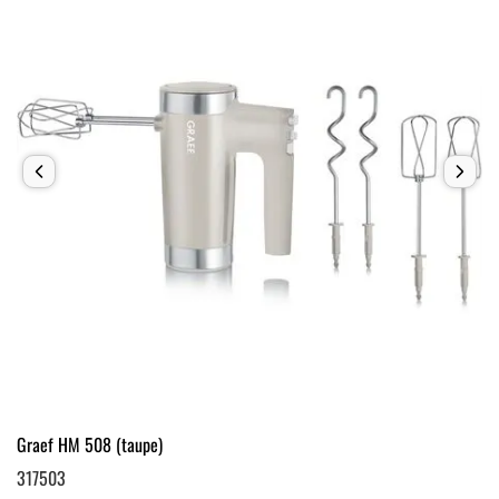
Graef HM 508 (taupe)
317503