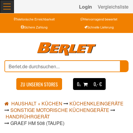
Login
Vergleichsliste
Telefonische Erreichbarkeit
Hervorragend bewertet
Sichere Zahlung
Schnelle Lieferung
0ₓ
0,- €
ZU UNSEREN STORES
HAUSHALT + KÜCHEN
KÜCHENKLEINGERÄTE
SONSTIGE MOTORISCHE KÜCHENGERÄTE
HANDRÜHRGERÄT
GRAEF HM 508 (TAUPE)