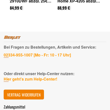
2910DWF abzgl. 25€
Home XP-4205 abzgl.
48
on
Cashback (von Epson
25€ Cashback (von
Ca
nach Registrierung)
84,99 €
Epson nach
88,99 €
na
42
Registrierung)
Bei Fragen zu Bestellungen, Artikeln und Service:
02334-955-1007 [Mo - Fr: 10 - 17 Uhr]
Oder direkt unser Help-Center nutzen:
Hier geht's zum Help-Center!
VERTRAG WIDERRUFEN
Zahlungsmittel