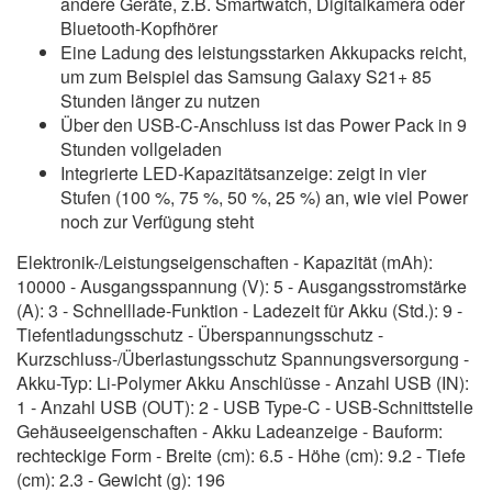
andere Geräte, z.B. Smartwatch, Digitalkamera oder
Bluetooth-Kopfhörer
Eine Ladung des leistungsstarken Akkupacks reicht,
um zum Beispiel das Samsung Galaxy S21+ 85
Stunden länger zu nutzen
Über den USB-C-Anschluss ist das Power Pack in 9
Stunden vollgeladen
Integrierte LED-Kapazitätsanzeige: zeigt in vier
Stufen (100 %, 75 %, 50 %, 25 %) an, wie viel Power
noch zur Verfügung steht
Elektronik-/Leistungseigenschaften - Kapazität (mAh):
10000 - Ausgangsspannung (V): 5 - Ausgangsstromstärke
(A): 3 - Schnelllade-Funktion - Ladezeit für Akku (Std.): 9 -
Tiefentladungsschutz - Überspannungsschutz -
Kurzschluss-/Überlastungsschutz Spannungsversorgung -
Akku-Typ: Li-Polymer Akku Anschlüsse - Anzahl USB (IN):
1 - Anzahl USB (OUT): 2 - USB Type-C - USB-Schnittstelle
Gehäuseeigenschaften - Akku Ladeanzeige - Bauform:
rechteckige Form - Breite (cm): 6.5 - Höhe (cm): 9.2 - Tiefe
(cm): 2.3 - Gewicht (g): 196