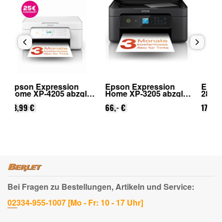
Epson Expression
Epson EcoTank ET-
Ep
.
Home XP-3205 abzgl.
2864 abzgl. 40€
49
25€ Cashback (von
Cashback (von Epson
Ca
Epson nach
66,- €
nach Registrierung)
179,99 €
na
46
Registrierung)
Bei Fragen zu Bestellungen, Artikeln und Service:
02334-955-1007 [Mo - Fr: 10 - 17 Uhr]