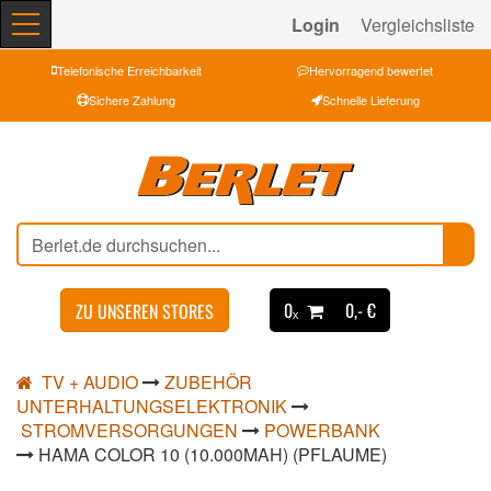
Login
Vergleichsliste
Telefonische Erreichbarkeit
Hervorragend bewertet
Sichere Zahlung
Schnelle Lieferung
0ₓ
0,- €
ZU UNSEREN STORES
TV + AUDIO
ZUBEHÖR
UNTERHALTUNGSELEKTRONIK
STROMVERSORGUNGEN
POWERBANK
HAMA COLOR 10 (10.000MAH) (PFLAUME)