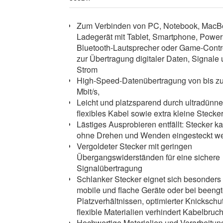
Zum Verbinden von PC, Notebook, MacB
Ladegerät mit Tablet, Smartphone, Power
Bluetooth-Lautsprecher oder Game-Contro
zur Übertragung digitaler Daten, Signale
Strom
High-Speed-Datenübertragung von bis z
Mbit/s,
Leicht und platzsparend durch ultradünne
flexibles Kabel sowie extra kleine Stecke
Lästiges Ausprobieren entfällt: Stecker k
ohne Drehen und Wenden eingesteckt w
Vergoldeter Stecker mit geringen
Übergangswiderständen für eine sichere
Signalübertragung
Schlanker Stecker eignet sich besonders 
mobile und flache Geräte oder bei beeng
Platzverhältnissen, optimierter Knickschu
flexible Materialien verhindert Kabelbruc
Hochwertige Materialien und Verarbeitun