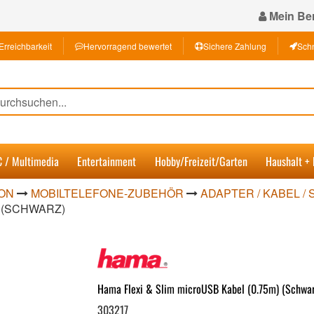
Mein Ber
Erreichbarkeit
Hervorragend bewertet
Sichere Zahlung
Schn
C / Multimedia
Entertainment
Hobby/Freizeit/Garten
Haushalt +
ON
MOBILTELEFONE-ZUBEHÖR
ADAPTER / KABEL /
) (SCHWARZ)
Hama Flexi & Slim microUSB Kabel (0.75m) (Schwar
303217