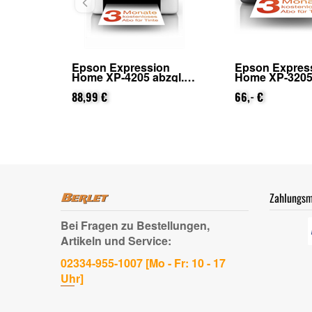
ion
Epson Expression
Epson WorkF
bzgl.
Home XP-3205 abzgl.
2910DWF abzg
von
25€ Cashback (von
Cashback (v
Epson nach
66,- €
nach Registr
84,99 €
Registrierung)
Zahlungsm
Bei Fragen zu Bestellungen,
Artikeln und Service:
02334-955-1007 [Mo - Fr: 10 - 17
Uhr]