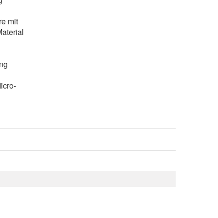
re mit
aterial
ung
icro-