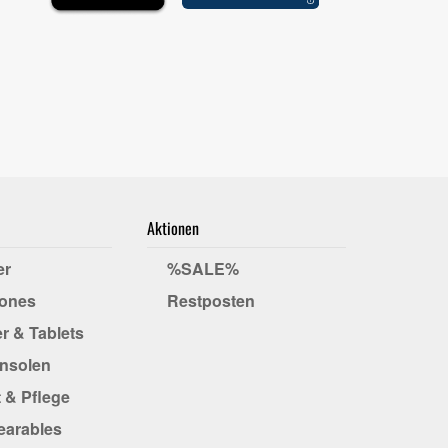
Aktionen
er
%SALE%
ones
Restposten
r & Tablets
onsolen
 & Pflege
earables