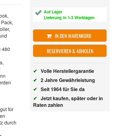
Auf Lager
ook,
Lieferung in 1-3 Werktagen
 Pack,
ller,
 und
IN DEN WARENKORB
u 480
RESERVIEREN & ABHOLEN
s,
r
✔
Volle Herstellergarantie
ann
✔
2 Jahre Gewährleistung
erden
✔
Seit 1964 für Sie da
✔
Jetzt kaufen, später oder in
Raten zahlen
gut für
ten
tz durch
h
g