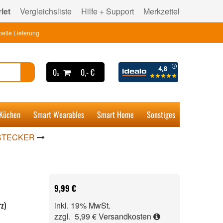
let
Vergleichsliste
Hilfe + Support
Merkzettel
elle Lieferung
0ₓ
0,- €
 Küchen
Smart Wearables
Smart Home
Sonstiges
 STECKER
9,99 €
z)
inkl. 19% MwSt.
zzgl. 5,99 €
Versandkosten