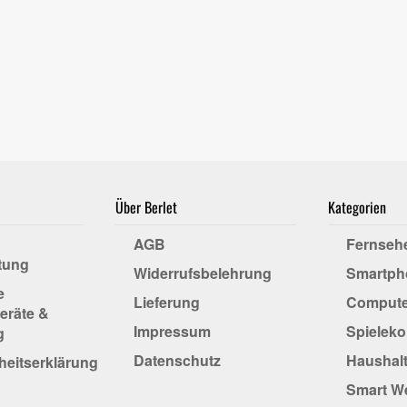
Über Berlet
Kategorien
AGB
Fernseh
tung
Widerrufsbelehrung
Smartph
e
Lieferung
Compute
eräte &
Impressum
Spielek
g
Datenschutz
Haushalt
iheitserklärung
Smart W