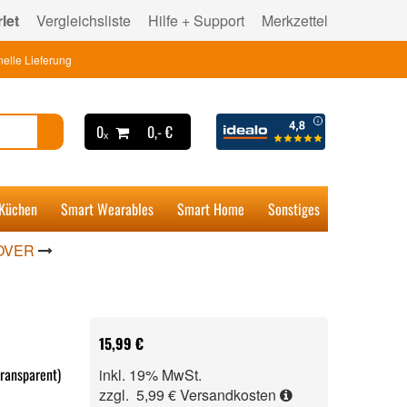
let
Vergleichsliste
Hilfe + Support
Merkzettel
elle Lieferung
0ₓ
0,- €
 Küchen
Smart Wearables
Smart Home
Sonstiges
OVER
15,99 €
ransparent)
inkl. 19% MwSt.
zzgl. 5,99 €
Versandkosten