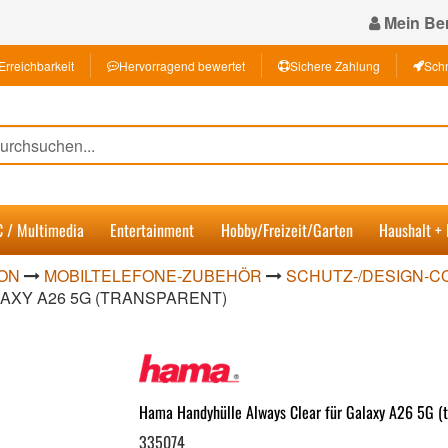
Mein Ber
Erreichbarkeit
Hervorragend bewertet
Sichere Zahlung
Schn
C / Multimedia
Entertainment
Hobby/Freizeit/Garten
Haushalt +
ON
MOBILTELEFONE-ZUBEHÖR
SCHUTZ-/DESIGN-C
AXY A26 5G (TRANSPARENT)
Hama Handyhülle Always Clear für Galaxy A26 5G (t
335074