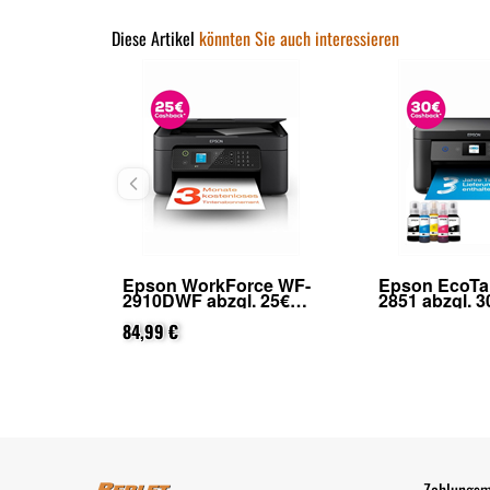
Diese Artikel
könnten Sie auch interessieren
ce WF-
Epson EcoTank ET-
Epson EcoTa
 25€
2851 abzgl. 30€
2956 abzgl. 4
 Epson
Cashback (von Epson
Cashback (v
ung)
nach Registrierung)
nach Registr
314,99 €