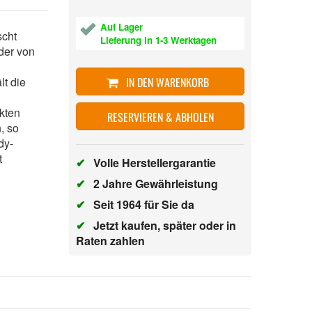
Auf Lager
scht
Lieferung in 1-3 Werktagen
der von
lt die
IN DEN WARENKORB
nkten
RESERVIEREN & ABHOLEN
, so
dy-
t
✔
Volle Herstellergarantie
✔
2 Jahre Gewährleistung
✔
Seit 1964 für Sie da
✔
Jetzt kaufen, später oder in
Raten zahlen