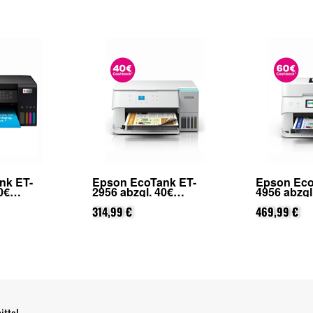
nk ET-
Epson EcoTank ET-
Epson Eco
0€
4956 abzgl. 60€
2950 abzgl
on Epson
Cashback (von Epson
Cashback 
ierung)
nach Registrierung)
469,99 €
nach Regis
314,99 €