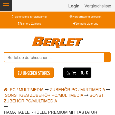
Login
Vergleichsliste
Telefonische Erreichbarkeit
Hervorragend bewertet
Sichere Zahlung
Schnelle Lieferung
0ₓ
0,- €
ZU UNSEREN STORES
PC / MULTIMEDIA
ZUBEHÖR PC / MULTIMEDIA
SONSTIGES ZUBEHÖR PC/MULTIMEDIA
SONST.
ZUBEHÖR PC/MULTIMEDIA
HAMA TABLET-HÜLLE PREMIUM MIT TASTATUR