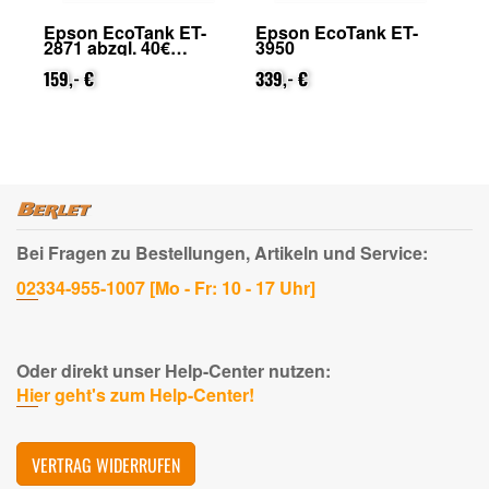
Epson EcoTank ET-
Epson EcoTank ET-
Ep
2871 abzgl. 40€
3950
29
on
Cashback (von Epson
Ca
nach Registrierung)
159,- €
339,- €
na
31
Bei Fragen zu Bestellungen, Artikeln und Service:
02334-955-1007 [Mo - Fr: 10 - 17 Uhr]
Oder direkt unser Help-Center nutzen:
Hier geht's zum Help-Center!
VERTRAG WIDERRUFEN