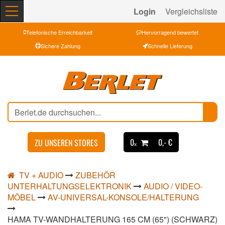
Login
Vergleichsliste
Telefonische Erreichbarkeit
Hervorragend bewertet
Sichere Zahlung
Schnelle Lieferung
0ₓ
0,- €
ZU UNSEREN STORES
TV + AUDIO
ZUBEHÖR
UNTERHALTUNGSELEKTRONIK
AUDIO / VIDEO-
MÖBEL
AV-UNIVERSAL-KONSOLE/HALTERUNG
HAMA TV-WANDHALTERUNG 165 CM (65") (SCHWARZ)