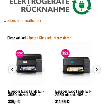
weitere Informationen
Diese Artikel
könnten Sie auch interessieren
Epson EcoTank ET-
Epson EcoTank ET-
Ep
2950 abzgl. 40€
2871 abzgl. 40€
28
on
Cashback (von Epson
Cashback (von Epson
Ca
nach Registrierung)
314,99 €
nach Registrierung)
159,- €
na
17