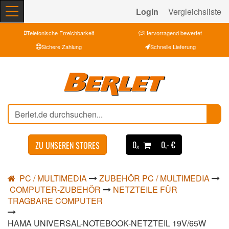
Login
Vergleichsliste
Telefonische Erreichbarkeit
Hervorragend bewertet
Sichere Zahlung
Schnelle Lieferung
0ₓ
0,- €
ZU UNSEREN STORES
PC / MULTIMEDIA
ZUBEHÖR PC / MULTIMEDIA
COMPUTER-ZUBEHÖR
NETZTEILE FÜR
TRAGBARE COMPUTER
HAMA UNIVERSAL-NOTEBOOK-NETZTEIL 19V/65W