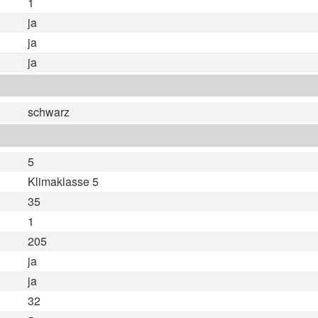
1
ja
ja
ja
schwarz
5
Klimaklasse 5
35
1
205
ja
ja
32