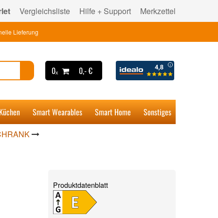
let
Vergleichsliste
Hilfe + Support
Merkzettel
elle Lieferung
0ₓ
0,- €
 Küchen
Smart Wearables
Smart Home
Sonstiges
CHRANK
Produktdatenblatt