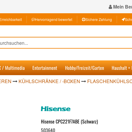
Mein Ber
Erreichbarkeit
Hervorragend bewertet
Sichere Zahlung
Schn
C / Multimedia
Entertainment
Hobby/Freizeit/Garten
Haushalt +
EREN
KÜHLSCHRÄNKE / -BOXEN
FLASCHENKÜHLS
Hisense CPC221F7ABE (Schwarz)
503640