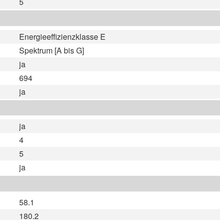
5
Energieeffizienzklasse E
Spektrum [A bis G]
ja
694
ja
ja
4
5
ja
58.1
180.2