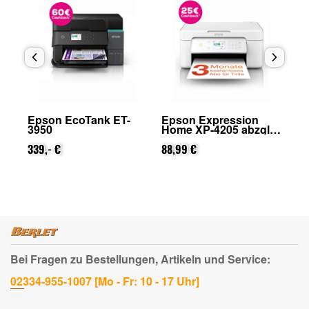
Epson EcoTank ET-
Epson Expression
Ep
3950
Home XP-4205 abzgl.
29
on
25€ Cashback (von
Ca
339,- €
Epson nach
88,99 €
na
31
Registrierung)
Bei Fragen zu Bestellungen, Artikeln und Service:
02334-955-1007 [Mo - Fr: 10 - 17 Uhr]