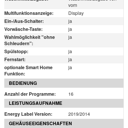
vorn
Multifunktionsanzeige:
Display
Ein-/Aus-Schalter:
ja
Vorwäsche-Taste:
ja
Wahlmöglichkeit "ohne
ja
Schleudern":
Spülstopp:
ja
Fernstart:
ja
optionale Smart Home
ja
Funktion:
BEDIENUNG
Anzahl der Programme:
16
LEISTUNGSAUFNAHME
Energy Label Version:
2019/2014
GEHÄUSEEIGENSCHAFTEN