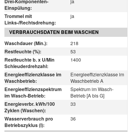
Drei-Komponenten-
ja
Einspülung:
Trommel mit
ja
Links-/Rechtsdrehung:
VERBRAUCHSDATEN BEIM WASCHEN
Waschdauer (Min.):
218
Restfeuchte (%):
53
Restfeuchte b. x U/Min
1400
Schleuderdrehzahl:
Energieeffizienzklasse im
Energieeffizienzklasse im
Waschbetrieb:
Waschbetrieb A
Energieeffizienzspektrum
Spektrum im Wasch-
im Wasch-Betrieb:
Betrieb [A bis G]
Energieverbr. kWh/100
33
Zyklen (Waschen):
Wasserverbrauch pro
36
Betriebszyklus (l):