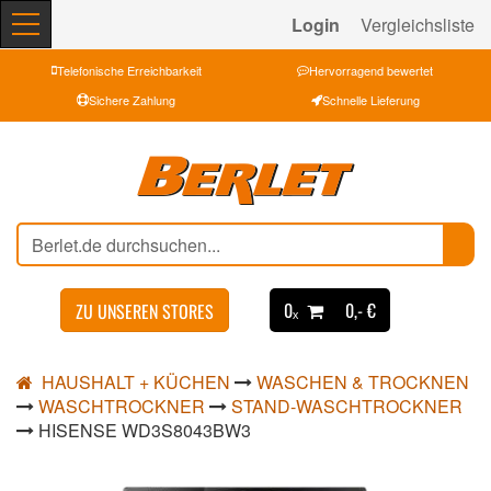
Login
Vergleichsliste
Telefonische Erreichbarkeit
Hervorragend bewertet
Sichere Zahlung
Schnelle Lieferung
0ₓ
0,- €
ZU UNSEREN STORES
HAUSHALT + KÜCHEN
WASCHEN & TROCKNEN
WASCHTROCKNER
STAND-WASCHTROCKNER
HISENSE WD3S8043BW3