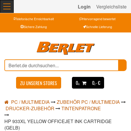
Login
Vergleichsliste
Telefonische Erreichbarkeit
Hervorragend bewertet
Sichere Zahlung
Schnelle Lieferung
0ₓ
0,- €
ZU UNSEREN STORES
PC / MULTIMEDIA
ZUBEHÖR PC / MULTIMEDIA
DRUCKER-ZUBEHÖR
TINTENPATRONE
HP 933XL YELLOW OFFICEJET INK CARTRIDGE
(GELB)