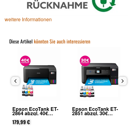
weitere Informationen
Diese Artikel
könnten Sie auch interessieren
Epson EcoTank ET-
Epson EcoTank ET-
Ep
2864 abzgl. 40€
2851 abzgl. 30€
39
on
Cashback (von Epson
Cashback (von Epson
nach Registrierung)
179,99 €
nach Registrierung)
33