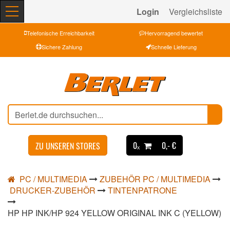
Login
Vergleichsliste
Telefonische Erreichbarkeit
Hervorragend bewertet
Sichere Zahlung
Schnelle Lieferung
0ₓ
0,- €
ZU UNSEREN STORES
PC / MULTIMEDIA
ZUBEHÖR PC / MULTIMEDIA
DRUCKER-ZUBEHÖR
TINTENPATRONE
HP HP INK/HP 924 YELLOW ORIGINAL INK C (YELLOW)