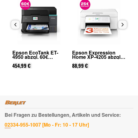
Epson EcoTank ET-
Epson Expression
Ep
4950 abzgl. 60€
Home XP-4205 abzgl.
Ho
on
Cashback (von Epson
25€ Cashback (von
25
nach Registrierung)
454,99 €
Epson nach
88,99 €
Ep
66
Registrierung)
Re
Bei Fragen zu Bestellungen, Artikeln und Service:
02334-955-1007 [Mo - Fr: 10 - 17 Uhr]