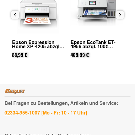
Epson Expression
Epson EcoTank ET-
Ep
Home XP-4205 abzgl.
4956 abzgl. 100€
28
25€ Cashback (von
Cashback (von Epson
Ca
Epson nach
88,99 €
nach Registrierung)
469,99 €
na
17
Registrierung)
Bei Fragen zu Bestellungen, Artikeln und Service:
02334-955-1007 [Mo - Fr: 10 - 17 Uhr]