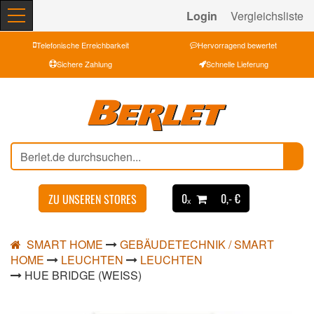
Login
Vergleichsliste
Telefonische Erreichbarkeit
Hervorragend bewertet
Sichere Zahlung
Schnelle Lieferung
0ₓ
0,- €
ZU UNSEREN STORES
SMART HOME
GEBÄUDETECHNIK / SMART
HOME
LEUCHTEN
LEUCHTEN
HUE BRIDGE (WEISS)