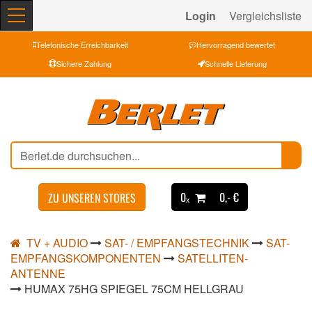
Login
Vergleichsliste
Telefonische Erreichbarkeit
Hervorragend bewertet
Sichere Zahlung
Schnelle Lieferung
0ₓ
0,- €
ZU UNSEREN STORES
TV + AUDIO
SAT- / EMPFANGSTECHNIK
SAT-
EMPFANGSKOMPONENTEN
SATELLITEN-
ANTENNE
HUMAX 75HG SPIEGEL 75CM HELLGRAU