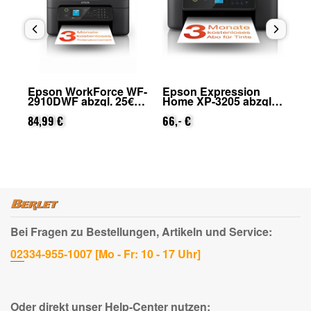
Epson WorkForce WF-
Epson Expression
Ep
2910DWF abzgl. 25€
Home XP-3205 abzgl.
28
on
Cashback (von Epson
25€ Cashback (von
Ca
nach Registrierung)
84,99 €
Epson nach
66,- €
na
Registrierung)
Bei Fragen zu Bestellungen, Artikeln und Service:
02334-955-1007 [Mo - Fr: 10 - 17 Uhr]
Oder direkt unser Help-Center nutzen: