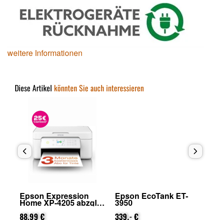
weitere Informationen
Diese Artikel
könnten Sie auch interessieren
Epson Expression
Epson EcoTank ET-
Ep
Home XP-4205 abzgl.
3950
29
on
25€ Cashback (von
Ca
Epson nach
88,99 €
339,- €
na
31