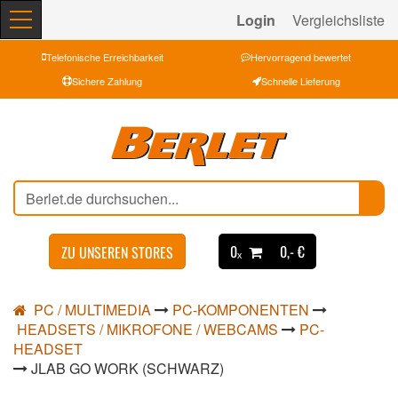
Login
Vergleichsliste
Telefonische Erreichbarkeit
Hervorragend bewertet
Sichere Zahlung
Schnelle Lieferung
0ₓ
0,- €
ZU UNSEREN STORES
PC / MULTIMEDIA
PC-KOMPONENTEN
HEADSETS / MIKROFONE / WEBCAMS
PC-
HEADSET
JLAB GO WORK (SCHWARZ)