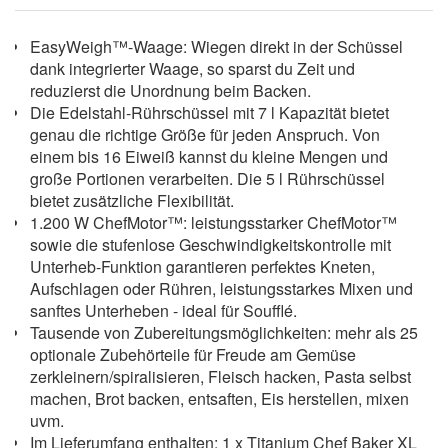
EasyWeigh™-Waage: Wiegen direkt in der Schüssel
dank integrierter Waage, so sparst du Zeit und
reduzierst die Unordnung beim Backen.
Die Edelstahl-Rührschüssel mit 7 l Kapazität bietet
genau die richtige Größe für jeden Anspruch. Von
einem bis 16 Eiweiß kannst du kleine Mengen und
große Portionen verarbeiten. Die 5 l Rührschüssel
bietet zusätzliche Flexibilität.
1.200 W ChefMotor™: leistungsstarker ChefMotor™
sowie die stufenlose Geschwindigkeitskontrolle mit
Unterheb-Funktion garantieren perfektes Kneten,
Aufschlagen oder Rühren, leistungsstarkes Mixen und
sanftes Unterheben - ideal für Soufflé.
Tausende von Zubereitungsmöglichkeiten: mehr als 25
optionale Zubehörteile für Freude am Gemüse
zerkleinern/spiralisieren, Fleisch hacken, Pasta selbst
machen, Brot backen, entsaften, Eis herstellen, mixen
uvm.
Im Lieferumfang enthalten: 1 x Titanium Chef Baker XL