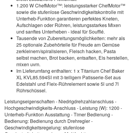
1.200 W ChefMotor™: leistungsstarker ChefMotor™
sowie die stufenlose Geschwindigkeitskontrolle mit
Unterheb-Funktion garantieren perfektes Kneten,
Aufschlagen oder Rühren, leistungsstarkes Mixen
und sanftes Unterheben - ideal für Soufflé.
Tausende von Zubereitungsmöglichkeiten: mehr als
25 optionale Zubehörteile für Freude am Gemüse
zerkleinern/spiralisieren, Fleisch hacken, Pasta
selbst machen, Brot backen, entsaften, Eis herstellen,
mixen uvm.
Im Lieferumfang enthalten: 1 x Titanium Chef Baker
XL KVL85.594SI mit 3-teiligem Patisserie-Set aus
Edelstahl und Fleix-Rührelement sowie 5l und 7l
Rührschüssel.
Leistungseigenschaften - Niedrigdrehzahlanschluss -
Hochgeschwindigkeits-Anschluss - Leistung (W): 1200 -
Unterheb-Funktion Ausstattung - Timer Bedienung -
Bedienung: Bedienung durch Drehregler -
Geschwindigkeitsregelung: stufenlose