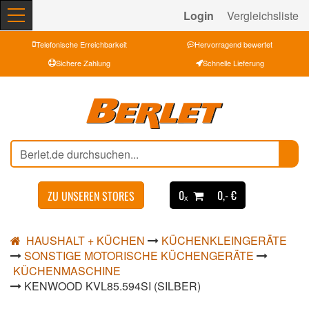
Login
Vergleichsliste
Telefonische Erreichbarkeit
Hervorragend bewertet
Sichere Zahlung
Schnelle Lieferung
0ₓ
0,- €
ZU UNSEREN STORES
HAUSHALT + KÜCHEN
KÜCHENKLEINGERÄTE
SONSTIGE MOTORISCHE KÜCHENGERÄTE
KÜCHENMASCHINE
KENWOOD KVL85.594SI (SILBER)