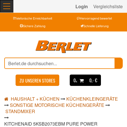
Login
Vergleichsliste
Telefonische Erreichbarkeit
Hervorragend bewertet
Sichere Zahlung
Schnelle Lieferung
0ₓ
0,- €
ZU UNSEREN STORES
HAUSHALT + KÜCHEN
KÜCHENKLEINGERÄTE
SONSTIGE MOTORISCHE KÜCHENGERÄTE
STANDMIXER
KITCHENAID 5KSB2073EBM PURE POWER