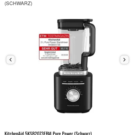
(SCHWARZ)
KitchenAid 5KSB2073EBM Pure Power (Schwarz)