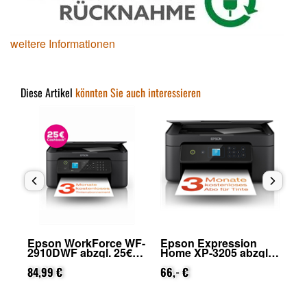
weitere Informationen
Diese Artikel
könnten Sie auch interessieren
Epson WorkForce WF-
Epson Expression
Ep
2910DWF abzgl. 25€
Home XP-3205 abzgl.
28
on
Cashback (von Epson
25€ Cashback (von
Ca
nach Registrierung)
84,99 €
Epson nach
66,- €
na
159
Registrierung)