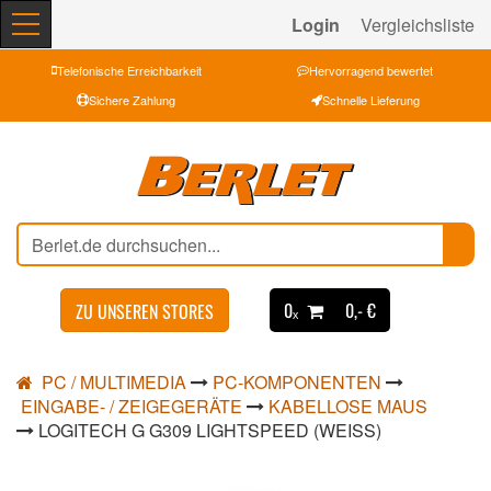
Login
Vergleichsliste
Telefonische Erreichbarkeit
Hervorragend bewertet
Sichere Zahlung
Schnelle Lieferung
0ₓ
0,- €
ZU UNSEREN STORES
PC / MULTIMEDIA
PC-KOMPONENTEN
EINGABE- / ZEIGEGERÄTE
KABELLOSE MAUS
LOGITECH G G309 LIGHTSPEED (WEISS)