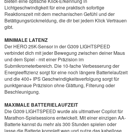
bieten eine optische Klick-Erkennung in
Lichtgeschwindigkeit für eine praktisch sofortige
Reaktionszeit mit dem mechanischen Gefühl und der
Betätigungsrückmeldung, die dir bei jedem Klick Vertrauen
gibt.
MINIMALE LATENZ
Der HERO 25K-Sensor in der G309 LIGHTSPEED
verbindet dich mit jeder Bewegung zwischen deiner Maus
und dem Spiel - mit einer Präzision im
Submikrometerbereich. Die 10-fache Verbesserung der
Energieeffizienz sorgt für eine noch längere Batterielaufzeit
und die 400+ IPS Geschwindigkeitsverfolgung sorgt für
punktgenaue Präzision ohne Glättung, Filterung oder
Beschleunigung.
MAXIMALE BATTERIELAUFZEIT
Die G309 LIGHTSPEED wurde als ultimativer Copilot für
Marathon-Spielsessions entwickelt. Mit einer einzigen AA-
Batterie kannst du mehr als 300 Stunden spielen oder
lasse die Batterie komplett weg und nutze das kabellose