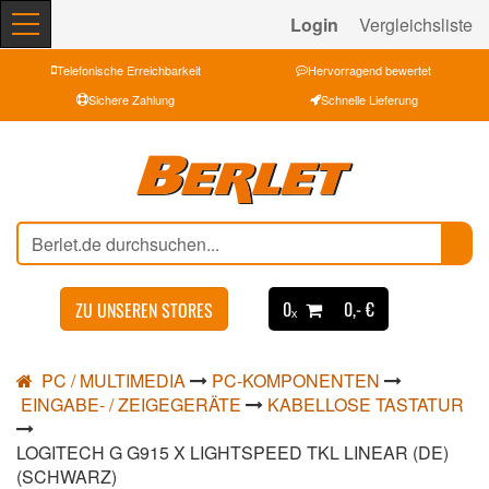
Login
Vergleichsliste
Telefonische Erreichbarkeit
Hervorragend bewertet
Sichere Zahlung
Schnelle Lieferung
0ₓ
0,- €
ZU UNSEREN STORES
PC / MULTIMEDIA
PC-KOMPONENTEN
EINGABE- / ZEIGEGERÄTE
KABELLOSE TASTATUR
LOGITECH G G915 X LIGHTSPEED TKL LINEAR (DE)
(SCHWARZ)