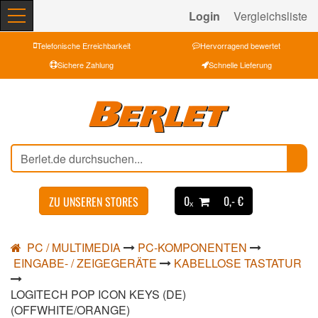
Login
Vergleichsliste
Telefonische Erreichbarkeit
Hervorragend bewertet
Sichere Zahlung
Schnelle Lieferung
0ₓ
0,- €
ZU UNSEREN STORES
PC / MULTIMEDIA
PC-KOMPONENTEN
EINGABE- / ZEIGEGERÄTE
KABELLOSE TASTATUR
LOGITECH POP ICON KEYS (DE)
(OFFWHITE/ORANGE)