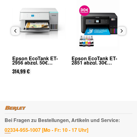
Epson EcoTank ET-
Epson EcoTank ET-
Ep
2851 abzgl. 30€
4956 abzgl. 100€
29
on
Cashback (von Epson
Cashback (von Epson
Ca
nach Registrierung)
nach Registrierung)
469,99 €
na
31
Bei Fragen zu Bestellungen, Artikeln und Service:
02334-955-1007 [Mo - Fr: 10 - 17 Uhr]