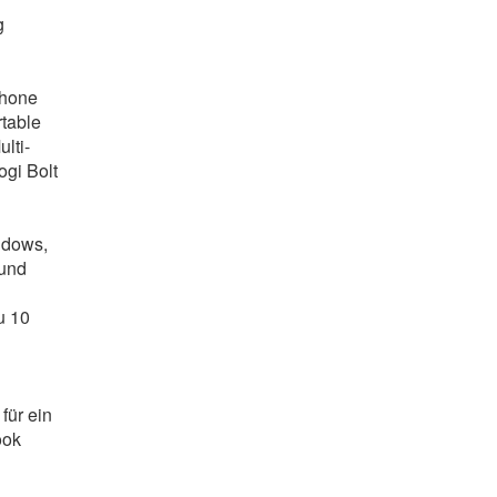
g
phone
rtable
lti-
ogi Bolt
ndows,
und
u 10
für ein
ook