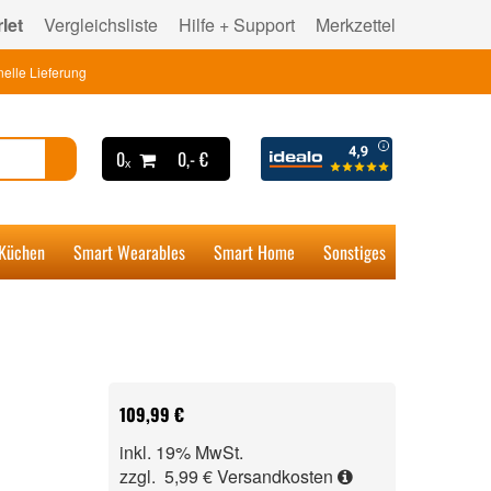
let
Vergleichsliste
Hilfe + Support
Merkzettel
elle Lieferung
0ₓ
0,- €
 Küchen
Smart Wearables
Smart Home
Sonstiges
109,99 €
inkl. 19% MwSt.
zzgl. 5,99 €
Versandkosten