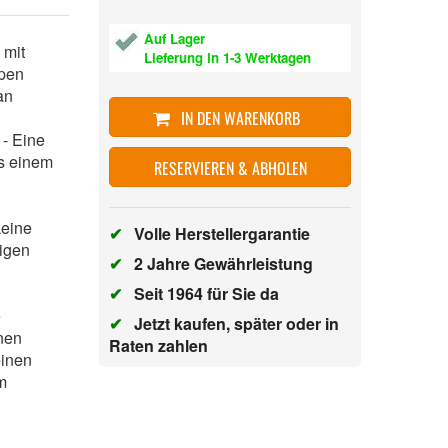
Auf Lager
 mit
Lieferung in 1-3 Werktagen
ppen
an
IN DEN WARENKORB
- Eine
us einem
RESERVIEREN & ABHOLEN
keine
✔
Volle Herstellergarantie
igen
✔
2 Jahre Gewährleistung
✔
Seit 1964 für Sie da
e
✔
Jetzt kaufen, später oder in
onen
Raten zahlen
einen
m