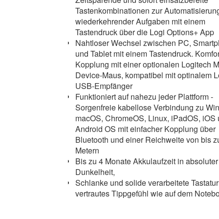
Tastenkombinationen zur Automatisierun
wiederkehrender Aufgaben mit einem
Tastendruck über die Logi Options+ App
Nahtloser Wechsel zwischen PC, Smart
und Tablet mit einem Tastendruck. Komfo
Kopplung mit einer optionalen Logitech Mu
Device-Maus, kompatibel mit optinalem L
USB-Empfänger
Funktioniert auf nahezu jeder Plattform -
Sorgenfreie kabellose Verbindung zu Wi
macOS, ChromeOS, Linux, iPadOS, iOS 
Android OS mit einfacher Kopplung über
Bluetooth und einer Reichweite von bis z
Metern
Bis zu 4 Monate Akkulaufzeit in absoluter
Dunkelheit,
Schlanke und solide verarbeitete Tastatur 
vertrautes Tippgefühl wie auf dem Noteb