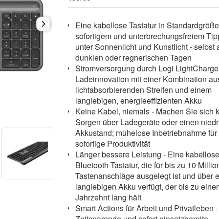
Eine kabellose Tastatur in Standardgröße
sofortigem und unterbrechungsfreiem Ti
unter Sonnenlicht und Kunstlicht - selbst 
dunklen oder regnerischen Tagen
Stromversorgung durch Logi LightCharge 
Ladeinnovation mit einer Kombination a
lichtabsorbierenden Streifen und einem
langlebigen, energieeffizienten Akku
Keine Kabel, niemals - Machen Sie sich 
Sorgen über Ladegeräte oder einen niedr
Akkustand; mühelose Inbetriebnahme für
sofortige Produktivität
Länger bessere Leistung - Eine kabellos
Bluetooth-Tastatur, die für bis zu 10 Milli
Tastenanschläge ausgelegt ist und über 
langlebigen Akku verfügt, der bis zu eine
Jahrzehnt lang hält
Smart Actions für Arbeit und Privatleben -
Zeitsparende und sofort einsatzbereite