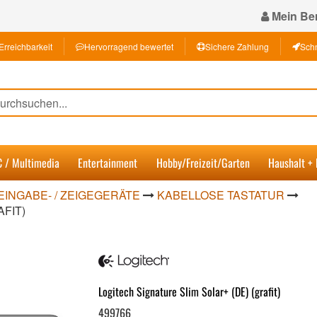
Mein Ber
Erreichbarkeit
Hervorragend bewertet
Sichere Zahlung
Schn
C / Multimedia
Entertainment
Hobby/Freizeit/Garten
Haushalt +
EINGABE- / ZEIGEGERÄTE
KABELLOSE TASTATUR
FIT)
Logitech Signature Slim Solar+ (DE) (grafit)
499766