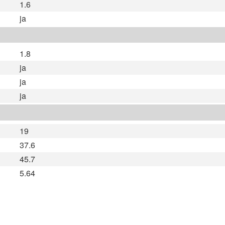
1.6
ja
1.8
ja
ja
ja
19
37.6
45.7
5.64