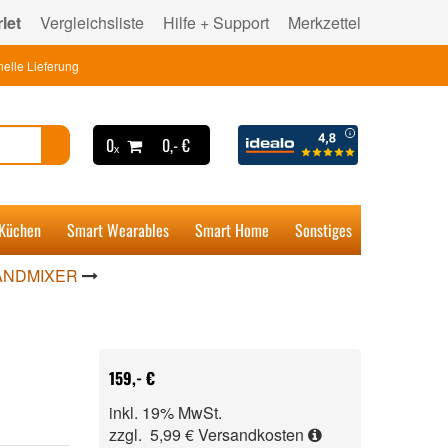
let
Vergleichsliste
Hilfe + Support
Merkzettel
elle Lieferung
0ₓ
0,- €
 Küchen
Smart Wearables
Smart Home
Sonstiges
ANDMIXER
159,- €
inkl. 19% MwSt.
zzgl. 5,99 €
Versandkosten