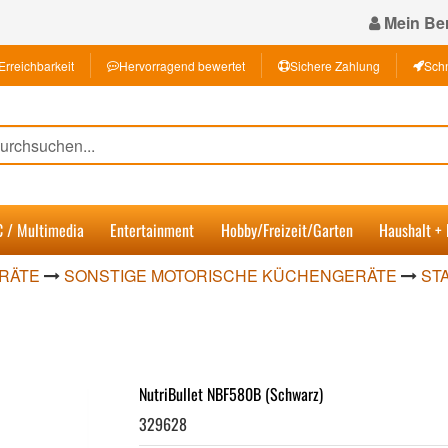
Mein Ber
Erreichbarkeit
Hervorragend bewertet
Sichere Zahlung
Schn
C / Multimedia
Entertainment
Hobby/Freizeit/Garten
Haushalt +
RÄTE
SONSTIGE MOTORISCHE KÜCHENGERÄTE
ST
NutriBullet NBF580B (Schwarz)
329628