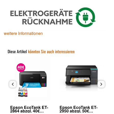
weitere Informationen
Diese Artikel
könnten Sie auch interessieren
Epson EcoTank ET-
Epson EcoTank ET-
Ep
2864 abzgl. 40€
2950 abzgl. 50€
29