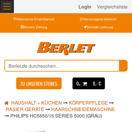
Login
Vergleichsliste
Telefonische Erreichbarkeit
Hervorragend bewertet
Sichere Zahlung
Schnelle Lieferung
0ₓ
0,- €
ZU UNSEREN STORES
HAUSHALT + KÜCHEN
KÖRPERPFLEGE
RASIER-GERÄTE
HAARSCHNEIDEMASCHINE
PHILIPS HC5650/15 SERIES 5000 (GRAU)