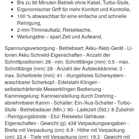
Bis zu 90 Minuten Betrieb ohne Kabel, Turbo-Stufe,
Ergonomischer Griff für mehr Komfort und Kontrolle,
100 % abwaschbar für eine einfache und schnelle
Reinigung,
2-mm-Trimmaufsatz, Reisetasche,
Wartungsfrei – spart Zeit und Aufwand,
Spannungsversorgung - Betriebsart: Akku-/Netz-Gerät - Li-
Ionen Akku Schneid-Eigenschaften - Anzahl der
Schnittpositionen: 28 - min. Schnittlänge (mm): 0.5 - max.
Schnittlänge (mm): 28 - Anzahl der Aufsteckkämme: 3 -
max. Scherbreite (mm): 41 - ölungsfreies Schersystem -
waschbarer Scherkopf - Edelstahl-Klingen -
selbstschärfende Messerklingen Bedienung -
Kammregelung: Kammeinstellung durch Drehring -
abnehmbarer Kamm - Schalter: Ein-/Aus-Schalter - Turbo-
Stufe - Betriebsdauer (Min.): 90 - Ladezeit (Std.): 8 Zubehör
- Reinigungsbürste - Etui: Reiseetui Gehäuse-
Eigenschaften - Gewicht (g): 438 Verpackungsangaben -
Breite mit Verpackung (cm): 6.9 - Höhe mit Verpackung
(cm): 22.4 - Tiefe mit Verpackung (cm): 19.3 - Gewicht mit