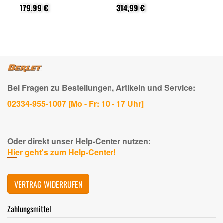
on
Cashback (von Epson
Cashback (von Epson
Ca
nach Registrierung)
179,99 €
nach Registrierung)
314,99 €
na
31
Bei Fragen zu Bestellungen, Artikeln und Service:
02334-955-1007 [Mo - Fr: 10 - 17 Uhr]
Oder direkt unser Help-Center nutzen:
Hier geht's zum Help-Center!
VERTRAG WIDERRUFEN
Zahlungsmittel