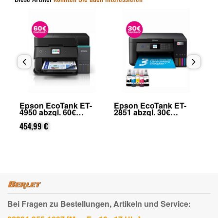
Epson EcoTank ET-
Epson EcoTank ET-
Ep
4950 abzgl. 60€
2851 abzgl. 30€
29
on
Cashback (von Epson
Cashback (von Epson
Ca
nach Registrierung)
454,99 €
nach Registrierung)
na
31
Bei Fragen zu Bestellungen, Artikeln und Service: