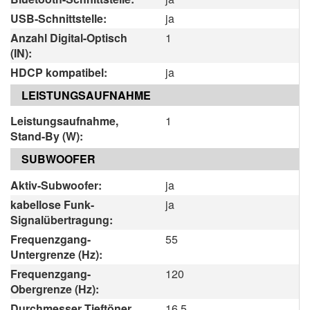
USB-Schnittstelle:
ja
Anzahl Digital-Optisch
1
(IN):
HDCP kompatibel:
ja
LEISTUNGSAUFNAHME
Leistungsaufnahme,
1
Stand-By (W):
SUBWOOFER
Aktiv-Subwoofer:
ja
kabellose Funk-
ja
Signalübertragung:
Frequenzgang-
55
Untergrenze (Hz):
Frequenzgang-
120
Obergrenze (Hz):
Durchmesser Tieftöner
16.5