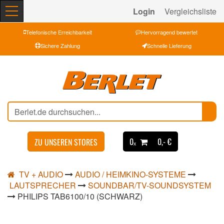
Login
Vergleichsliste
Telefonische Erreichbarkeit
Hervorragend bewertet
Sichere Zahlung
Schnelle Lieferung
0ₓ
0,- €
ZU UNSEREN STORES
TV + AUDIO
AUDIO / HEIMKINO-SYSTEME
LAUTSPRECHER
SOUNDBAR/TV-SOUNDSYSTEM
PHILIPS TAB6100/10 (SCHWARZ)