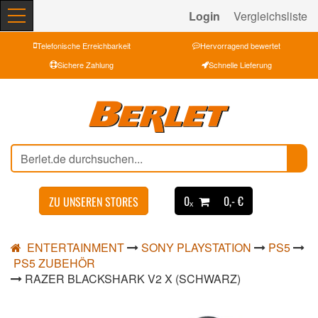
Login
Vergleichsliste
Telefonische Erreichbarkeit
Hervorragend bewertet
Sichere Zahlung
Schnelle Lieferung
0ₓ
0,- €
ZU UNSEREN STORES
ENTERTAINMENT
SONY PLAYSTATION
PS5
PS5 ZUBEHÖR
RAZER BLACKSHARK V2 X (SCHWARZ)