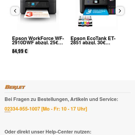
Epson WorkForce WF-
Epson EcoTank ET-
Ep
.
2910DWF abzgl. 25€
2851 abzgl. 30€
Ho
Cashback (von Epson
Cashback (von Epson
25
nach Registrierung)
84,99 €
nach Registrierung)
Ep
88
Re
Bei Fragen zu Bestellungen, Artikeln und Service:
02334-955-1007 [Mo - Fr: 10 - 17 Uhr]
Oder direkt unser Help-Center nutzen: