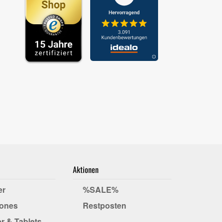
Aktionen
er
%SALE%
ones
Restposten
r & Tablets