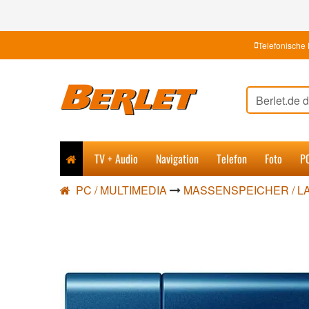
Telefonische 
TV + Audio
Navigation
Telefon
Foto
P
PC / MULTIMEDIA
MASSENSPEICHER / 