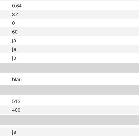
0.64
3.4
0
60
ja
ja
ja
blau
512
400
ja