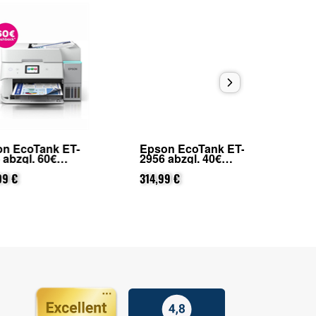
Tank ET-
Epson EcoTank ET-
Epson E
. 60€
2956 abzgl. 40€
2851 abz
(von Epson
Cashback (von Epson
Cashba
trierung)
nach Registrierung)
314,99 €
nach Re