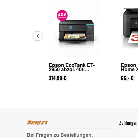
ion
Epson EcoTank ET-
Epson Expre
bzgl.
2950 abzgl. 40€
Home XP-3205
von
Cashback (von Epson
25€ Cashbac
nach Registrierung)
314,99 €
Epson nach
66,- €
Registrierung
Zahlungsm
Bei Fragen zu Bestellungen,