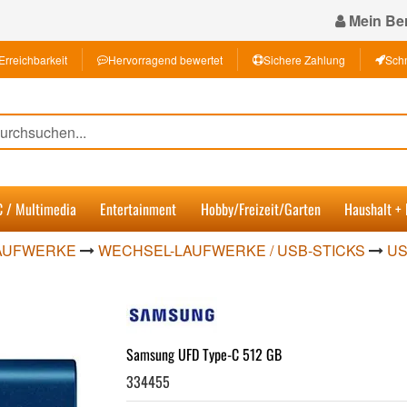
Mein Ber
Erreichbarkeit
Hervorragend bewertet
Sichere Zahlung
Schn
C / Multimedia
Entertainment
Hobby/Freizeit/Garten
Haushalt +
LAUFWERKE
WECHSEL-LAUFWERKE / USB-STICKS
US
Samsung UFD Type-C 512 GB
334455