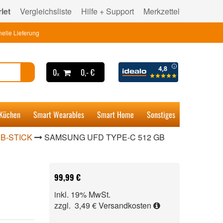
let
Vergleichsliste
Hilfe + Support
Merkzettel
elle Lieferung
0ₓ
0,- €
 Küchen
Smart Wearables
Smart Home
Sonstiges
B-STICK
SAMSUNG UFD TYPE-C 512 GB
99,99 €
inkl. 19% MwSt.
zzgl. 3,49 €
Versandkosten