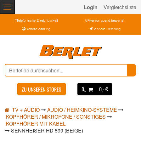
Login
Vergleichsliste
Telefonische Erreichbarkeit
Hervorragend bewertet
Sichere Zahlung
Schnelle Lieferung
0ₓ
0,- €
ZU UNSEREN STORES
TV + AUDIO
AUDIO / HEIMKINO-SYSTEME
KOPFHÖRER / MIKROFONE / SONSTIGES
KOPFHÖRER MIT KABEL
SENNHEISER HD 599 (BEIGE)