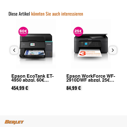
Diese Artikel
könnten Sie auch interessieren
Epson EcoTank ET-
Epson WorkForce WF-
Ep
4950 abzgl. 60€
2910DWF abzgl. 25€
48
Cashback (von Epson
Cashback (von Epson
Ca
nach Registrierung)
454,99 €
nach Registrierung)
84,99 €
na
42