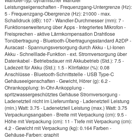
Wandler-Typ: dynamischer Wandler
Leistungseigenschaften - Frequenzgang-Untergrenze (Hz):
5 - Frequenzgang-Obergrenze (Hz): 21000 - max.
Schalldruck (dB): 107 - Wandler-Durchmesser (mm): 7 -
Funktionserweiterung über Apps - Integriertes Mikrofon -
Freisprechen - aktive Lärmkompensation Drahtlose
Tonübertragung - Bluetooth-Übertragungsstandard A2DP -
Auracast - Spannungsversorgung durch Akku - Li-Ionen
Akku - Schnelllade-Funktion - ext. Stromversorgung über
Datenkabel - Betriebsdauer mit Akkubetrieb (Std.): 7.5 -
Ladezeit für Akku (Std.): 1.5 - Klirrfaktor (%): 0.08
Anschlüsse - Bluetooth-Schnittstelle - USB Type-C
Gehäuseeigenschaften - Gewicht, Hörer (g): 6.2 -
Ohrankopplung: In-Ohr-Ankopplung -
spritzwassergeschütztes Gehäuse Stromversorgung -
Ladenetzteil nicht im Lieferumfang - Ladenetzteil Leistung
(min.) Watt: 3.75 - Ladenetzteil Leistung (max.) Watt: 3.75
Verpackungsangaben - Breite mit Verpackung (cm): 9.5 -
Höhe mit Verpackung (cm): 11 - Tiefe mit Verpackung (cm):
4.2 - Gewicht mit Verpackung (kg): 0.164 Farben -
Gehäuse-Farben: graphit