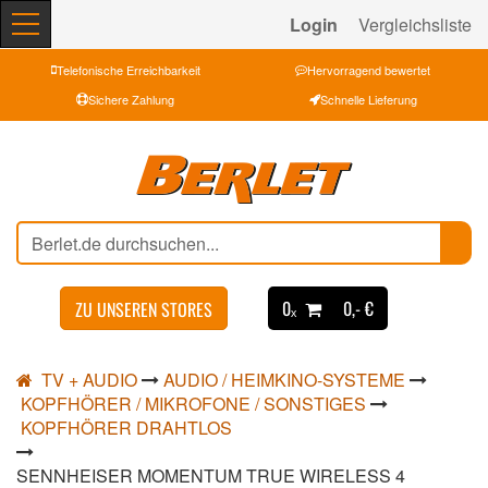
Login
Vergleichsliste
Telefonische Erreichbarkeit
Hervorragend bewertet
Sichere Zahlung
Schnelle Lieferung
0ₓ
0,- €
ZU UNSEREN STORES
TV + AUDIO
AUDIO / HEIMKINO-SYSTEME
KOPFHÖRER / MIKROFONE / SONSTIGES
KOPFHÖRER DRAHTLOS
SENNHEISER MOMENTUM TRUE WIRELESS 4