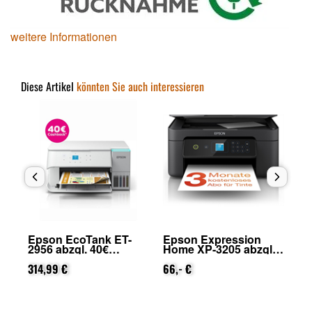
weitere Informationen
Diese Artikel
könnten Sie auch interessieren
Epson EcoTank ET-
Epson Expression
Ep
2956 abzgl. 40€
Home XP-3205 abzgl.
39
on
Cashback (von Epson
25€ Cashback (von
Ca
nach Registrierung)
314,99 €
Epson nach
66,- €
na
33
Registrierung)