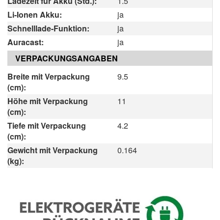
Ladezeit für Akku (Std.):
1.5
Li-Ionen Akku:
ja
Schnelllade-Funktion:
ja
Auracast:
ja
VERPACKUNGSANGABEN
Breite mit Verpackung
9.5
(cm):
Höhe mit Verpackung
11
(cm):
Tiefe mit Verpackung
4.2
(cm):
Gewicht mit Verpackung
0.164
(kg):