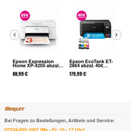
Epson Expression
Epson EcoTank ET-
Ep
Home XP-4205 abzgl.
2864 abzgl. 40€
49
on
25€ Cashback (von
Cashback (von Epson
Ca
Epson nach
88,99 €
nach Registrierung)
179,99 €
na
45
Registrierung)
Bei Fragen zu Bestellungen, Artikeln und Service:
02334-955-1007 [Mo - Fr: 10 - 17 Uhr]