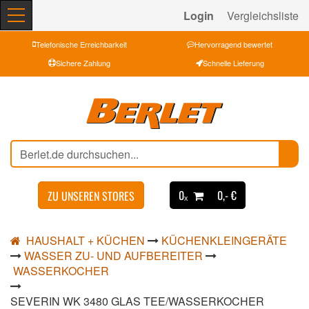
Login
Vergleichsliste
Telefonische Erreichbarkeit
Hervorragend bewertet
Sichere Zahlung
Schnelle Lieferung
0ₓ
0,- €
ZU UNSEREN STORES
HAUSHALT + KÜCHEN
KÜCHENKLEINGERÄTE
WASSER ZU- UND AUFBEREITER
WASSERKOCHER
SEVERIN WK 3480 GLAS TEE/WASSERKOCHER