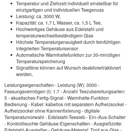
Temperatur und Ziehzeit individuell einstellbar für
einzigartigen und individuellen Teegenuss
Leistung: ca. 3000 W,
Kapazität: ca. 1,7 L Wasser, ca. 1,5 L Tee,
Hochwertiges Gehäuse aus Edelstahl und
temperaturwechselbeständigem Glas
Höchste Temperaturgenauigkeit durch feinfühligen
integrierten Temperatursensor
Automatische Warmhaltefunktion zur 30-minütigen
Temperaturspeicherung
Signaltöne können auf Wunsch deaktiviert/aktiviert
werden,
Leistungseigenschaften - Leistung (W): 3000 -
Fassungsvermögen (l): 1.7 - Anzahl Teezubereitungsarten:
5 - akustisches Fertig-Signal - Warmhalte-Funktion
Bedienung - Kabel: kabellos mit separatem Aufheizsockel -
Aufheizsockel ohne Kannenfixierung - digitale
Temperaturvorwahl - Edelstahl-Teesieb - Ein-/Aus-Schalter
- Kontrollleuchte Gehäuse-Eigenschaften - Ausgießzotte:
Edelstahl-Ausgießer - Gehäuse-Material: Topf aus Glas -