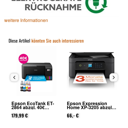
weitere Informationen
Diese Artikel
könnten Sie auch interessieren
Epson EcoTank ET-
Epson Expression
Ep
2864 abzgl. 40€
Home XP-3205 abzgl.
28
on
Cashback (von Epson
25€ Cashback (von
Ca
nach Registrierung)
179,99 €
Epson nach
66,- €
na
Registrierung)