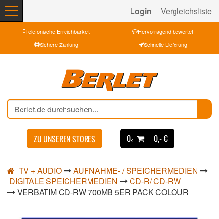
Login
Vergleichsliste
Telefonische Erreichbarkeit
Hervorragend bewertet
Sichere Zahlung
Schnelle Lieferung
0ₓ
0,- €
ZU UNSEREN STORES
TV + AUDIO
AUFNAHME- / SPEICHERMEDIEN
DIGITALE SPEICHERMEDIEN
CD-R/ CD-RW
VERBATIM CD-RW 700MB 5ER PACK COLOUR