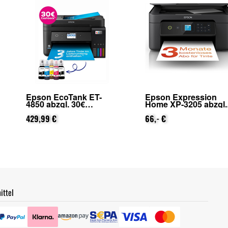
nk ET-
Epson Expression
Epson Wor
0€
Home XP-3205 abzgl.
2910DWF a
on Epson
25€ Cashback (von
Cashback 
ierung)
Epson nach
66,- €
nach Regis
84,99 €
Registrierung)
ittel