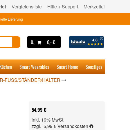
let
Vergleichsliste
Hilfe + Support
Merkzettel
elle Lieferung
0ₓ
0,- €
 Küchen
Smart Wearables
Smart Home
Sonstiges
-FUSS/STÄNDER/HALTER
54,99 €
inkl. 19% MwSt.
zzgl. 5,99 €
Versandkosten