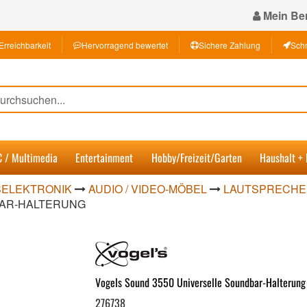
Mein Ber
Erreichbarkeit
Hervorragend bewertet
Sichere Zahlung
Schn
C / Multimedia
Entertainment
Hobby/Freizeit/Garten
Haushalt +
ELEKTRONIK
AUDIO / VIDEO-MÖBEL
LAUTSPRECHER
BAR-HALTERUNG
Vogels Sound 3550 Universelle Soundbar-Halterung
276738