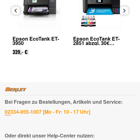
Epson EcoTank ET-
Epson EcoTank ET-
Ep
3950
2851 abzgl. 30€
28
on
Cashback (von Epson
Ca
339,- €
nach Registrierung)
na
159
Bei Fragen zu Bestellungen, Artikeln und Service:
02334-955-1007 [Mo - Fr: 10 - 17 Uhr]
Oder direkt unser Help-Center nutzen: