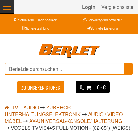
Login
Vergleichsliste
Telefonische Erreichbarkeit
Hervorragend bewertet
Sichere Zahlung
Schnelle Lieferung
0ₓ
0,- €
ZU UNSEREN STORES
TV + AUDIO
ZUBEHÖR
UNTERHALTUNGSELEKTRONIK
AUDIO / VIDEO-
MÖBEL
AV-UNIVERSAL-KONSOLE/HALTERUNG
VOGELS TVM 3445 FULL-MOTION+ (32-65") (WEISS)