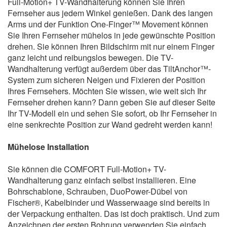
Full-Motion+ TV-Wandhalterung können Sie Ihren
Fernseher aus jedem Winkel genießen. Dank des langen
Arms und der Funktion One-Finger™ Movement können
Sie Ihren Fernseher mühelos in jede gewünschte Position
drehen. Sie können Ihren Bildschirm mit nur einem Finger
ganz leicht und reibungslos bewegen. Die TV-
Wandhalterung verfügt außerdem über das TiltAnchor™-
System zum sicheren Neigen und Fixieren der Position
Ihres Fernsehers. Möchten Sie wissen, wie weit sich Ihr
Fernseher drehen kann? Dann geben Sie auf dieser Seite
Ihr TV-Modell ein und sehen Sie sofort, ob Ihr Fernseher in
eine senkrechte Position zur Wand gedreht werden kann!
Mühelose Installation
Sie können die COMFORT Full-Motion+ TV-
Wandhalterung ganz einfach selbst installieren. Eine
Bohrschablone, Schrauben, DuoPower-Dübel von
Fischer®, Kabelbinder und Wasserwaage sind bereits in
der Verpackung enthalten. Das ist doch praktisch. Und zum
Anzeichnen der ersten Bohrung verwenden Sie einfach