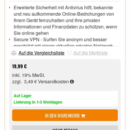
Erweiterte Sicherheit mit Antivirus hilft, bekannte
und neu aufkommende Online-Bedrohungen von
Ihrem Gerät fernzuhalten und Ihre privaten
Informationen und Finanzdaten zu schützen, wenn
Sie online gehen
Secure VPN - Surfen Sie anonym und besser
geschützt mit einem virtuellen privaten Netzwerk
(VPN) ohne Logfiles und stärken Sie Ihren Schutz
Auf die Vergleichsliste
Auf die Merkliste
mit hochgradig sicherer Verschlüsselung
25 GB Cloud-Backup für PC¹ ² - Speichern und
19,99 €
schützen Sie wichtige Dateien als
inkl. 19% MwSt.
Präventivmaßnahme gegen Festplattenausfälle,
zzgl. 3,49 €
Versandkosten
gestohlene Geräte und sogar Ransomware
SafeCam für PC¹ - Warnt Sie bei unbefugten
Auf Lager
Zugriffen auf Ihre Webcam und hilft Ihnen, diese zu
Lieferung in 1-3 Werktagen
blockieren
Passwort-Manager³ - Stellt Tools bereit, mit denen
IN DEN WARENKORB
Sie Passwörter generieren sowie
Kreditkarteninformationen und Online-
Zugangsdaten abgesichert und gut geschützt