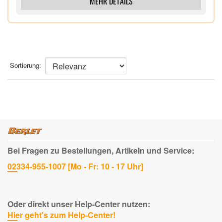
MEHR DETAILS
speichern und verwalten können
Dark Web Monitoring4 - Wir überwachen das
Darknet auf Ihre personenbezogenen Daten und
benachrichtigen Sie, sollten wir fündig werden
Kindersicherung5 - Behalten Sie die Online-
Aktivitäten Ihrer Kinder im Blick. Helfen Sie ihnen,
Sortierung:
ihre vernetzte Welt auf ihren PCs und Smartphones
sicherer zu erkunden, darin Neues zu lernen und
Spaß zu haben
Intelligente Firewall für PC bzw. Firewall für Mac -
Überwacht die Datenübertragung zwischen Ihrem
Computer und anderen Geräten und hilft,
unbefugten Datenverkehr zu blockieren
Bei Fragen zu Bestellungen, Artikeln und Service:
Lizenz für 3 Geräte (1 Jahr),
02334-955-1007 [Mo - Fr: 10 - 17 Uhr]
Oder direkt unser Help-Center nutzen:
Hier geht's zum Help-Center!