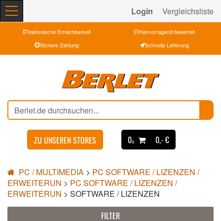
Login
Vergleichsliste
Telefonische Erreichbarkeit
Hervorragend bewertet
Sichere Zahlung
Schnelle Lieferung
0ₓ
0,- €
ZU UNSEREN STORES
PC / MULTIMEDIA
>
PC SOFTWARE / LIZENZEN /
ERWEITERUN
>
PC SOFTWARE / LIZENZEN /
ERWEITERUN
>
SOFTWARE / LIZENZEN
FILTER