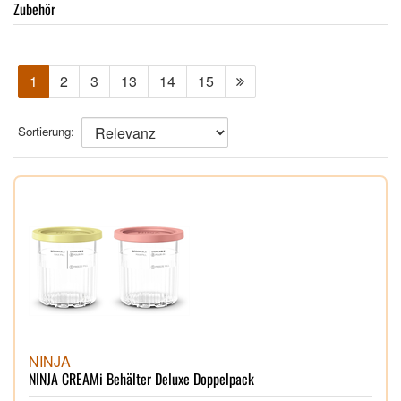
Zubehör
1
2
3
13
14
15
Sortierung:
NINJA
NINJA CREAMi Behälter Deluxe Doppelpack