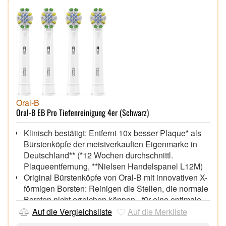
Oral-B
Oral-B EB Pro Tiefenreinigung 4er (Schwarz)
Klinisch bestätigt: Entfernt 10x besser Plaque* als
Bürstenköpfe der meistverkauften Eigenmarke in
Deutschland** (*12 Wochen durchschnittl.
Plaqueentfernung, **Nielsen Handelspanel L12M)
Original Bürstenköpfe von Oral-B mit innovativen X-
förmigen Borsten: Reinigen die Stellen, die normale
Borsten nicht erreichen können - für eine optimale
Reinigungsleistung
Auf die Vergleichsliste
Auf die Merkliste
Oral-B Pro Tiefenreinigung bietet einzigartige