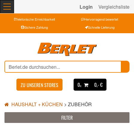
Login
Vergleichsliste
Telefonische Erreichbarkeit
Hervorragend bewertet
Sichere Zahlung
Schnelle Lieferung
0ₓ
0,- €
ZU UNSEREN STORES
HAUSHALT + KÜCHEN
>
ZUBEHÖR
FILTER