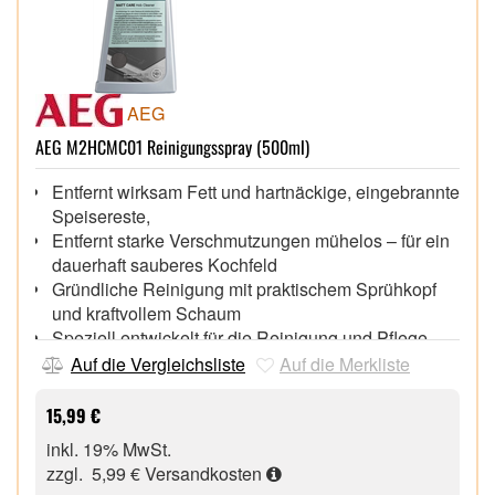
AEG
AEG M2HCMC01 Reinigungsspray (500ml)
Entfernt wirksam Fett und hartnäckige, eingebrannte
Speisereste,
Entfernt starke Verschmutzungen mühelos – für ein
dauerhaft sauberes Kochfeld
Gründliche Reinigung mit praktischem Sprühkopf
und kraftvollem Schaum
Speziell entwickelt für die Reinigung und Pflege
von SaphirMatt®-Kochfeldern
Auf die Vergleichsliste
Auf die Merkliste
15,99 €
inkl. 19% MwSt.
zzgl. 5,99 €
Versandkosten