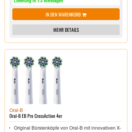
Lieferung in 1-3 Werktagen
Aufsteckbürste an - für 100% Putzkraft
IN DEN WARENKORB
MEHR DETAILS
Oral-B
Oral-B EB Pro CrossAction 4er
Original Bürstenköpfe von Oral-B mit innovativen X-