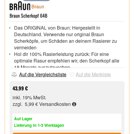
Braun
Braun Scherkopf 64B
Das ORIGINAL von Braun: Hergestellt in
Deutschland. Verwende nur original Braun
Scherköpfe, um Schäden an deinem Rasierer zu
vermeiden
Hol dir 100% Rasierleistung zurück: Für eine
optimale Rasur empfehlen wir, den Scherkopf alle
18 Monate auszutauschen
Angenehm & effizient: Die 3 flexiblen
Auf die Vergleichsliste
Auf die Merkliste
Klingenelemente passen sich dank der 2D
ContourAdapt-Technologie bequem an die Konturen
43,99 €
deines Gesichts an
inkl. 19% MwSt.
Sanft zur Haut: Der schützende SkinGuard
zzgl. 5,99 €
Versandkosten
minimiert den Druck auf die Haut, für eine sanfte
Rasur selbst auf empfindlicher Haut
Auf Lager
Wechsel zum neuesten Series 6 Scherkopf.
Lieferung in 1-3 Werktagen
Kompatibel mit den Braun Series 6 Rasierern der
Generationen 60, 61 und 62. Einfach mit nur 1 Klick