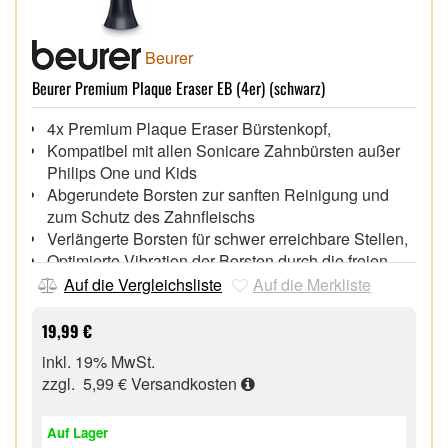
Beurer
Beurer Premium Plaque Eraser EB (4er) (schwarz)
4x Premium Plaque Eraser Bürstenkopf,
Kompatibel mit allen Sonicare Zahnbürsten außer
Philips One und Kids
Abgerundete Borsten zur sanften Reinigung und
zum Schutz des Zahnfleischs
Verlängerte Borsten für schwer erreichbare Stellen,
Optimierte Vibration der Borsten durch die freien
Zwischenräume zwischen den Borstenbündeln
Auf die Vergleichsliste
Auf die Merkliste
Indikatorborsten,
Bürstenkopf alle 3 Monate austauschen,
19,99 €
inkl. 19% MwSt.
zzgl. 5,99 €
Versandkosten
Auf Lager