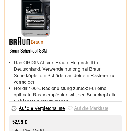
Braun
Braun Scherkopf 83M
Das ORIGINAL von Braun: Hergestellt in
Deutschland. Verwende nur original Braun
Scherköpfe, um Schäden an deinem Rasierer zu
vermeiden
Hol dir 100% Rasierleistung zurück: Für eine
optimale Rasur empfehlen wir, den Scherkopf alle
18 Monate auszutauschen
Stark & präzise bei jedem Zug: 4+1 Technologie für
Auf die Vergleichsliste
Auf die Merkliste
eine starke, gründliche und gleichzeitig sanfte
Rasur, selbst bei schwierigen Konturen
52,99 €
Sanft zur Haut mit Folientechnologie, die deine
inkl. 19% MwSt.