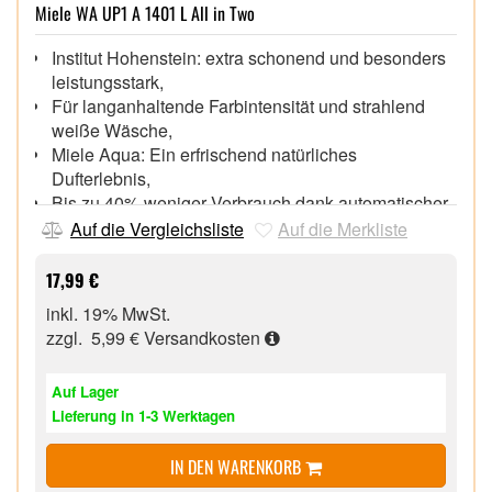
Miele WA UP1 A 1401 L All in Two
Institut Hohenstein: extra schonend und besonders
leistungsstark,
Für langanhaltende Farbintensität und strahlend
weiße Wäsche,
Miele Aqua: Ein erfrischend natürliches
Dufterlebnis,
Bis zu 40% weniger Verbrauch dank automatischer
Dosierung,
Auf die Vergleichsliste
Auf die Merkliste
Hochergiebig – 1,4 Liter für 37 Waschladungen,
Für Miele W2 Nova Edition Waschmaschinen,
17,99 €
inkl. 19% MwSt.
zzgl. 5,99 €
Versandkosten
Auf Lager
Lieferung in 1-3 Werktagen
IN DEN WARENKORB