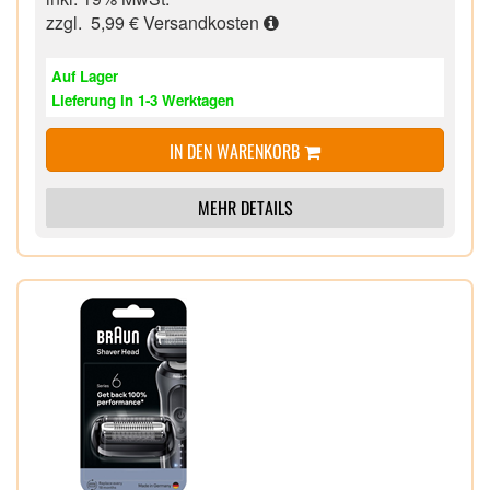
Haut vor Schnitten und Rasierverletzungen schützt
zzgl. 5,99 €
Versandkosten
Kompatibel mit allen Series 8 Rasierern, einfach mit
nur einem Klick austauschen
Auf Lager
Lieferung in 1-3 Werktagen
IN DEN WARENKORB
MEHR DETAILS