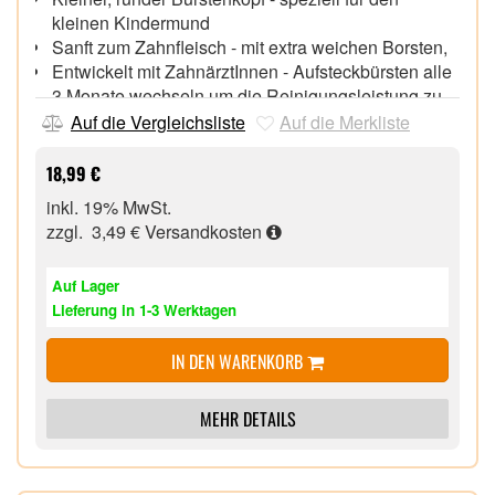
kleinen Kindermund
Sanft zum Zahnfleisch - mit extra weichen Borsten,
Entwickelt mit ZahnärztInnen - Aufsteckbürsten alle
3 Monate wechseln um die Reinigungsleistung zu
erhalten
Auf die Vergleichsliste
Auf die Merkliste
Kompatibel mit allen Oral-B Pro Kids elektrischen
Zahnbürsten,
18,99 €
inkl. 19% MwSt.
zzgl. 3,49 €
Versandkosten
Auf Lager
Lieferung in 1-3 Werktagen
IN DEN WARENKORB
MEHR DETAILS