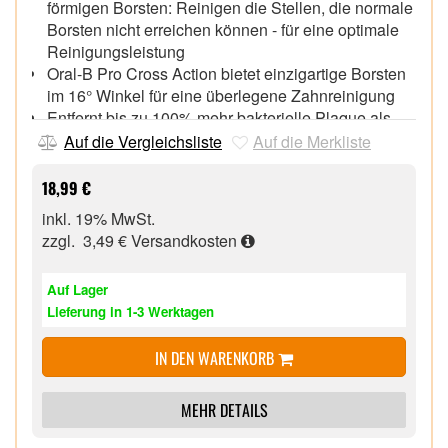
förmigen Borsten: Reinigen die Stellen, die normale
Borsten nicht erreichen können - für eine optimale
Reinigungsleistung
Oral-B Pro Cross Action bietet einzigartige Borsten
im 16° Winkel für eine überlegene Zahnreinigung
Entfernt bis zu 100% mehr bakterielle Plaque als
eine Handzahnbürste - für saubere Zähne und
Auf die Vergleichsliste
Auf die Merkliste
gesünderes Zahnfleisch
Designed & Made in Germany - Garantierte
18,99 €
Passform mit allen wiederaufladbaren elektrischen
inkl. 19% MwSt.
Zahnbürsten von Oral-B, außer Pulsonic & iO
zzgl. 3,49 €
Versandkosten
Grüne Indikator-Borsten färben sich mit der Zeit je
nach individueller Nutzung gelb und zeigen damit
Auf Lager
den optimalen Zeitpunkt zum Wechseln der
Lieferung in 1-3 Werktagen
Aufsteckbürste an - für 100% Putzkraft
Oral-B ist die von Zahnärzten weltweit am
IN DEN WARENKORB
häufigsten verwendete Marke mit klinisch
nachgewiesenen Ergebnissen
MEHR DETAILS