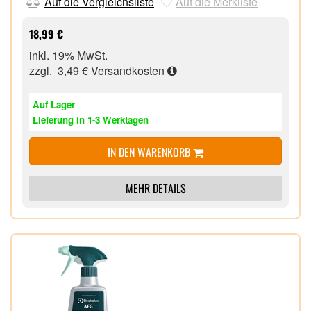
erhalten
Auf die Vergleichsliste
Auf die Merkliste
Kompatibel mit allen Oral-B Pro Kids elektrischen
Zahnbürsten,
18,99 €
inkl. 19% MwSt.
zzgl. 3,49 €
Versandkosten
Auf Lager
Lieferung in 1-3 Werktagen
IN DEN WARENKORB
MEHR DETAILS