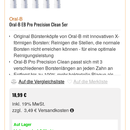
Oral-B
Oral-B EB Pro Precision Clean 5er
Original Bürstenköpfe von Oral-B mit innovativen X-
förmigen Borsten: Reinigen die Stellen, die normale
Borsten nicht erreichen können - für eine optimale
Reinigungsleistung
Oral-B Pro Precision Clean passt sich mit 3
verschiedenen Borstenlängen an jeden Zahn an
Entfernt bis zu 100% mehr bakterielle Plaque als
eine Handzahnbürste - für sauberere Zähne und
Auf die Vergleichsliste
Auf die Merkliste
gesünderes Zahnfleisch
Designed & Made in Germany - Garantierte
18,99 €
Passform mit allen wiederaufladbaren elektrischen
inkl. 19% MwSt.
Zahnbürsten von Oral-B, außer Pulsonic & iO
zzgl. 3,49 €
Versandkosten
Grüne Indikator-Borsten färben sich mit der Zeit je
nach individueller Nutzung gelb und zeigen damit
Auf Lager
den optimalen Zeitpunkt zum Wechseln der