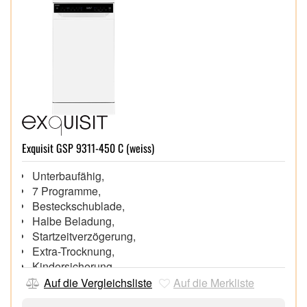
Exquisit GSP 9311-450 C (weiss)
Unterbaufähig,
7 Programme,
Besteckschublade,
Halbe Beladung,
Startzeitverzögerung,
Extra-Trocknung,
Kindersicherung,
Spülraum-Beleuchtung,
Auf die Vergleichsliste
Auf die Merkliste
AquaStopp,