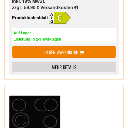
inkl. 19% MwSt.
Eiswürfelschalen 1,
zzgl. 59,90 €
Versandkosten
Höhenverstellbare Füße vorn,
Rollen hinten,
Produktdatenblatt
Geräteabmessung (HxBxT): 125,9 x 54,0 x 55,0
cm,
Auf Lager
Lieferung in 2-3 Werktagen
IN DEN WARENKORB
MEHR DETAILS