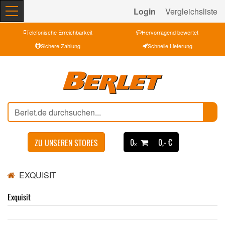
Login
Vergleichsliste
Telefonische Erreichbarkeit
Hervorragend bewertet
Sichere Zahlung
Schnelle Lieferung
0ₓ
0,- €
ZU UNSEREN STORES
EXQUISIT
Exquisit