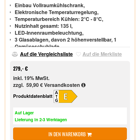
Einbau Vollraumkühlschrank,
Elektronische Temperaturregelung,
Temperaturbereich Kühlen: 2°C - 8°C,
Nutzinhalt gesamt: 135 l,
LED-Innenraumbeleuchtung,
3 Glasablagen, davon 2 höhenverstellbar, 1
Gemüseschublade,
3 Türablagen, davon 1 Flaschenregal,
Auf die Vergleichsliste
Auf die Merkliste
Türdichtung wechselbar,
Türanschlag wechselbar,
279,- €
inkl. 19% MwSt.
zzgl. 59,90 €
Versandkosten
Produktdatenblatt
Auf Lager
Lieferung in 2-3 Werktagen
IN DEN WARENKORB