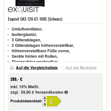
Exquisit GKS 120-GT-160C (Schwarz)
Umluftventilator,
Isolierglastür,
3 Gitterablagen,
2 Gitterablagen höhenverstellbar,
Höhenverstellbare Füße vorne,
Geräte hinten mit Rollen,
Türanschlag wechselbar,
Türverriegelung,
Auf die Vergleichsliste
Auf die Merkliste
Länge Stromkabel: 120 cm,
289,- €
inkl. 19% MwSt.
zzgl. 59,90 €
Versandkosten
Produktdatenblatt