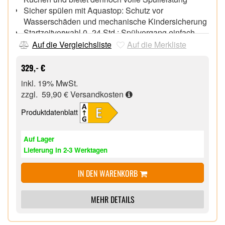
Sicher spülen mit Aquastop: Schutz vor
Wasserschäden und mechanische Kindersicherung
Startzeitvorwahl 0–24 Std.: Spülvorgang einfach
nach Tagesablauf oder Stromtarif planen
Auf die Vergleichsliste
Auf die Merkliste
LED-Display mit Klartextanzeige: Programmstatus
und Nachfüllhinweise auf einen Blick
329,- €
inkl. 19% MwSt.
zzgl. 59,90 €
Versandkosten
Produktdatenblatt
Auf Lager
Lieferung in 2-3 Werktagen
IN DEN WARENKORB
MEHR DETAILS