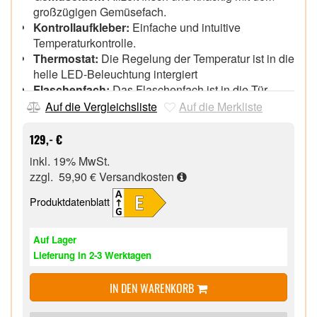
großzügigen Gemüsefach.
Kontrollaufkleber:
Einfache und intuitive
Temperaturkontrolle.
Thermostat:
Die Regelung der Temperatur ist in die
helle LED-Beleuchtung intergiert
Flaschenfach:
Das Flaschenfach ist in die Tür
integriert. So sind Milch und Saft immer griffbereit.
Auf die Vergleichsliste
Auf die Merkliste
129,- €
inkl. 19% MwSt.
zzgl. 59,90 €
Versandkosten
Produktdatenblatt
Auf Lager
Lieferung in 2-3 Werktagen
IN DEN WARENKORB