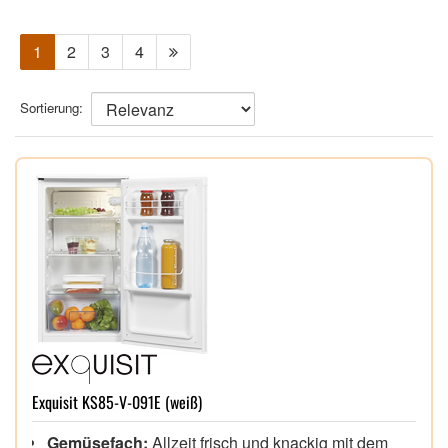
1
2
3
4
Sortierung:
Exquisit KS85-V-091E (weiß)
Gemüsefach:
Allzeit frisch und knackig mit dem