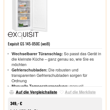
Exquisit GS 145-050C (weiß)
Wechselbarer Türanschlag:
So passt das Gerät in
die kleinste Küche – ganz genau so, wie Sie es
möchten
Gefrierschubladen:
Die robusten und
transparenten Gefrierschubladen sorgen für
Ordnung
Manuelle Temperaturregelung:
manuell
verstellbare Temperaturregelung
Auf die Vergleichsliste
Auf die Merkliste
Gefrierfachklappe:
Viel Platz und Ordnung dank
der praktischen Klappen
349,- €
Griffmulde,