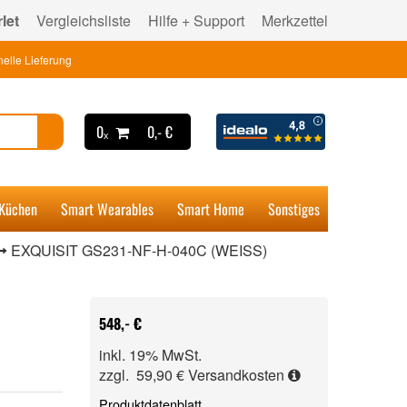
let
Vergleichsliste
Hilfe + Support
Merkzettel
elle Lieferung
0ₓ
0,- €
 Küchen
Smart Wearables
Smart Home
Sonstiges
EXQUISIT GS231-NF-H-040C (WEISS)
548,- €
inkl. 19% MwSt.
zzgl. 59,90 €
Versandkosten
Produktdatenblatt