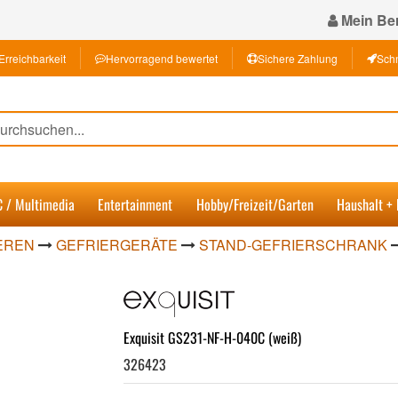
Mein Ber
Erreichbarkeit
Hervorragend bewertet
Sichere Zahlung
Schn
C / Multimedia
Entertainment
Hobby/Freizeit/Garten
Haushalt +
EREN
GEFRIERGERÄTE
STAND-GEFRIERSCHRANK
Exquisit GS231-NF-H-040C (weiß)
326423