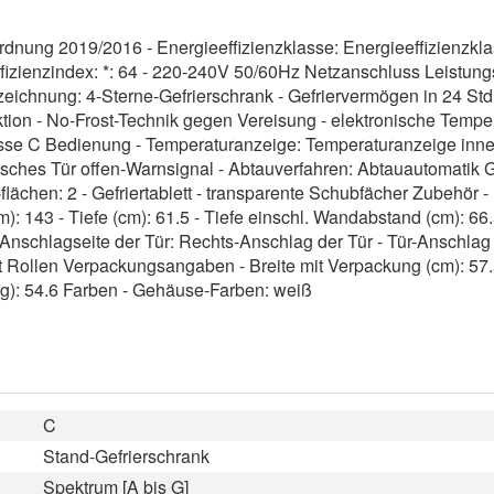
nung 2019/2016 - Energieeffizienzklasse: Energieeffizienzklas
ffizienzindex: *: 64 - 220-240V 50/60Hz Netzanschluss Leistung
chnung: 4-Sterne-Gefrierschrank - Gefriervermögen in 24 Std. (k
nktion - No-Frost-Technik gegen Vereisung - elektronische Tempe
e C Bedienung - Temperaturanzeige: Temperaturanzeige innen
isches Tür offen-Warnsignal - Abtauverfahren: Abtauautomatik 
-flächen: 2 - Gefriertablett - transparente Schubfächer Zubehör 
: 143 - Tiefe (cm): 61.5 - Tiefe einschl. Wandabstand (cm): 66.5
- Anschlagseite der Tür: Rechts-Anschlag der Tür - Tür-Anschlag
 Rollen Verpackungsangaben - Breite mit Verpackung (cm): 57.5
kg): 54.6 Farben - Gehäuse-Farben: weiß
C
Stand-Gefrierschrank
Spektrum [A bis G]