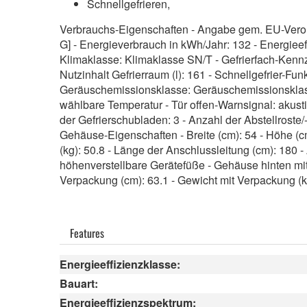
Schnellgefrieren,
Verbrauchs-Eigenschaften - Angabe gem. EU-Verord
G] - Energieverbrauch in kWh/Jahr: 132 - Energiee
Klimaklasse: Klimaklasse SN/T - Gefrierfach-Kennzei
Nutzinhalt Gefrierraum (l): 161 - Schnellgefrier-Fu
Geräuschemissionsklasse: Geräuschemissionsklass
wählbare Temperatur - Tür offen-Warnsignal: akust
der Gefrierschubladen: 3 - Anzahl der Abstellroste/
Gehäuse-Eigenschaften - Breite (cm): 54 - Höhe (cm)
(kg): 50.8 - Länge der Anschlussleitung (cm): 180 
höhenverstellbare Gerätefüße - Gehäuse hinten mit
Verpackung (cm): 63.1 - Gewicht mit Verpackung (
Features
Energieeffizienzklasse:
Bauart:
Energieeffizienzspektrum: