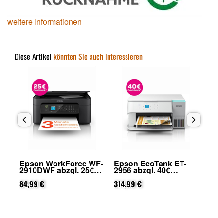
weitere Informationen
Diese Artikel
könnten Sie auch interessieren
Epson WorkForce WF-
Epson EcoTank ET-
Ep
2910DWF abzgl. 25€
2956 abzgl. 40€
49
on
Cashback (von Epson
Cashback (von Epson
Ca
nach Registrierung)
84,99 €
nach Registrierung)
314,99 €
na
45