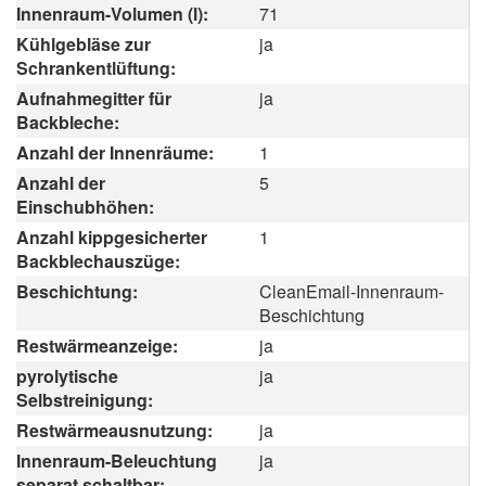
Innenraum-Volumen (l):
71
Kühlgebläse zur
ja
Schrankentlüftung:
Aufnahmegitter für
ja
Backbleche:
Anzahl der Innenräume:
1
Anzahl der
5
Einschubhöhen:
Anzahl kippgesicherter
1
Backblechauszüge:
Beschichtung:
CleanEmail-Innenraum-
Beschichtung
Restwärmeanzeige:
ja
pyrolytische
ja
Selbstreinigung:
Restwärmeausnutzung:
ja
Innenraum-Beleuchtung
ja
separat schaltbar: