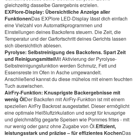
gleichzeitig dasselbe Garergebnis erzielen.
EXPlore-Display: Übersichtliche Anzeige aller
Funktionen
Das EXPlore LED-Display lässt dich einfach
eine Vielzahl von Automatikprogrammen und
Einstellungen deines Backofens steuern. Die Zeit, die
Temperatur und der Garfortschritt deines Gerichts lassen
sich übersichtlich ablesen.
Pyrolyse: Selbstreinigung des Backofens. Spart Zeit
und Reinigungsmittel
Mit Aktivierung der Pyrolyse-
Selbstreinigungsfunktion werden Schmutz, Fett und
Essensreste im Ofen in Asche umgewandelt.
Anschließend kannst du diese mühelos mit einem feuchten
Tuch auswischen.
AirFry-Funktion: Knusprigste Backergebnisse mit
wenig Öl
Der Backofen mit AirFry-Funktion ist mit einem
speziellen AirFry Backrost ausgestattet. Dieser ermöglicht
eine optimale Heißluftzirkulation und sorgt für knusprige
und gleichmäßig gegarte Speisen wie Pommes frites - mit
nur wenig oder ganz ohne Zugabe von Öl.
Effizient,
leistungsstark und präzise – für effizientes Kochen
Das