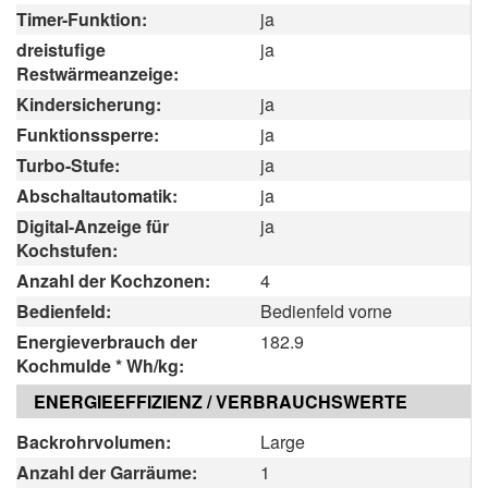
Timer-Funktion:
ja
dreistufige
ja
Restwärmeanzeige:
Kindersicherung:
ja
Funktionssperre:
ja
Turbo-Stufe:
ja
Abschaltautomatik:
ja
Digital-Anzeige für
ja
Kochstufen:
Anzahl der Kochzonen:
4
Bedienfeld:
Bedienfeld vorne
Energieverbrauch der
182.9
Kochmulde * Wh/kg:
ENERGIEEFFIZIENZ / VERBRAUCHSWERTE
Backrohrvolumen:
Large
Anzahl der Garräume:
1