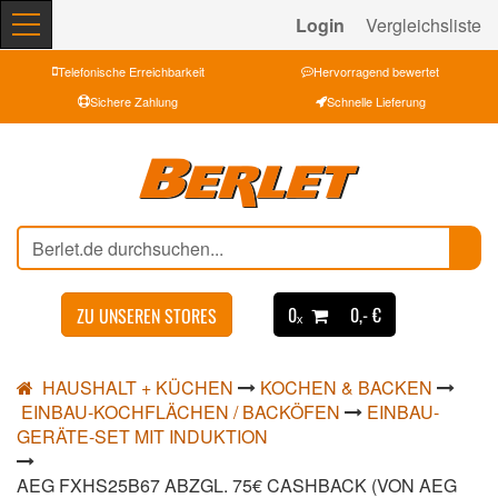
Login
Vergleichsliste
Telefonische Erreichbarkeit
Hervorragend bewertet
Sichere Zahlung
Schnelle Lieferung
0ₓ
0,- €
ZU UNSEREN STORES
HAUSHALT + KÜCHEN
KOCHEN & BACKEN
EINBAU-KOCHFLÄCHEN / BACKÖFEN
EINBAU-
GERÄTE-SET MIT INDUKTION
AEG FXHS25B67 ABZGL. 75€ CASHBACK (VON AEG