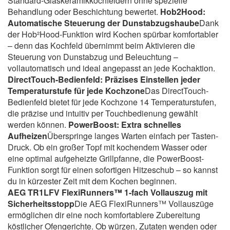
Standard-Glaskeramikkochfeldern ohne spezielle
Behandlung oder Beschichtung bewertet.
Hob2Hood:
Automatische Steuerung der Dunstabzugshaube
Dank
der Hob²Hood-Funktion wird Kochen spürbar komfortabler
– denn das Kochfeld übernimmt beim Aktivieren die
Steuerung von Dunstabzug und Beleuchtung –
vollautomatisch und ideal angepasst an jede Kochaktion.
DirectTouch-Bedienfeld: Präzises Einstellen jeder
Temperaturstufe für jede Kochzone
Das DirectTouch-
Bedienfeld bietet für jede Kochzone 14 Temperaturstufen,
die präzise und intuitiv per Touchbedienung gewählt
werden können.
PowerBoost: Extra schnelles
Aufheizen
Überspringe langes Warten einfach per Tasten-
Druck. Ob ein großer Topf mit kochendem Wasser oder
eine optimal aufgeheizte Grillpfanne, die PowerBoost-
Funktion sorgt für einen sofortigen Hitzeschub – so kannst
du in kürzester Zeit mit dem Kochen beginnen.
AEG TR1LFV FlexiRunners™ 1-fach Vollauszug mit
Sicherheitsstopp
Die AEG FlexiRunners™ Vollauszüge
ermöglichen dir eine noch komfortablere Zubereitung
köstlicher Ofengerichte. Ob würzen, Zutaten wenden oder