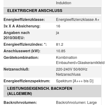
Induktion
ELEKTRISCHER ANSCHLUSS
Energieeffizienzklasse:
Energieeffizienzklasse A+
3x X A Absicherung:
16
Angaben nach
ja
2010/30/EU:
Energieeffizienzindex: *:
81.2
Anschlusswert (kW):
10.85
Gerätekombination:
Kombination
Einbauherd+Glaskeramikfeld
Netzanschluß:
220-240V 50/60Hz
Netzanschluss
Energieeffizienzspektrum:
Spektrum [A+++ bis D]
LEISTUNGSEIGENSCH. BACKOFEN
(ALLGEMEIN)
Backrohrvolumen:
Backrohrvolumen: Large