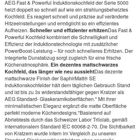
AEG Fast & Powerful Induktionskochfeld der Serie 5000
heizt doppelt so schnell auf wie ein strahlungsbeheiztes
Kochfeld. Es reagiert schnell und präzise auf veränderte
Hitzeeinstellungen und ermöglicht so ein effizientes
Aufheizen.
Schneller und effizienter erhitzen
Das Fast &
Powerful Kochfeld kombiniert die Schnelligkeit und
Effizienz der Induktionstechnologie mit zusätzlicher
PowerBoost-Leistung – für noch schnelleres Erhitzen. Der
integrierte Dunstabzug sorgt zugleich für eine frische
Küchenatmosphäre.
Ein dezentes mattschwarzes
Kochfeld, das länger wie neu aussieht
Das dezente
mattschwarze Finish der SaphirMatt® SE
Induktionskochfelder hält dem täglichen Gebrauch Stand
und ist bis zu 3x widerstandsfähiger gegen Kratzer als
AEG Standard- Glaskeramikoberflächen.* Mit ihrer
minimalistischen Eleganz ergänzt die matte Oberfläche
perfekt moderne Küchendesigns.*Basierend auf
Abriebtests durch das Schweizer Labor Trilolab, gemäß
internationalem Standard IEC 60068-2-70. Die Sichtbarkeit
von Kratzern wurde intern im Vergleich zu unseren