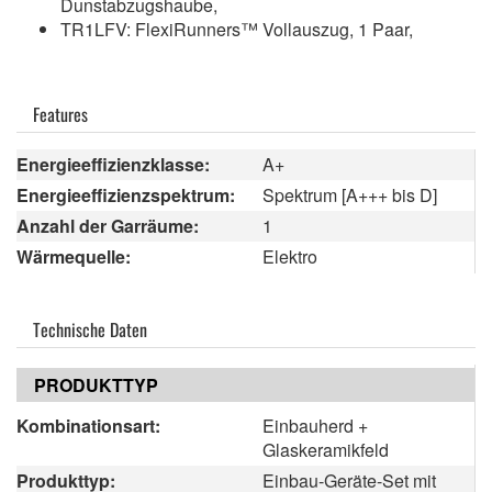
Dunstabzugshaube,
TR1LFV: FlexiRunners™ Vollauszug, 1 Paar,
Features
Energieeffizienzklasse:
A+
Energieeffizienzspektrum:
Spektrum [A+++ bis D]
Anzahl der Garräume:
1
Wärmequelle:
Elektro
Technische Daten
PRODUKTTYP
Kombinationsart:
Einbauherd +
Glaskeramikfeld
Produkttyp:
Einbau-Geräte-Set mit