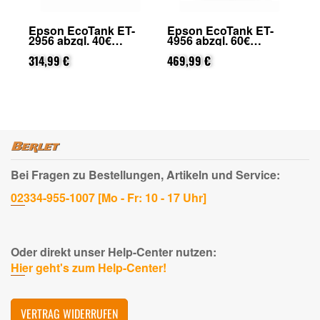
Epson EcoTank ET-
Epson EcoTank ET-
Ep
.
2956 abzgl. 40€
4956 abzgl. 60€
28
Cashback (von Epson
Cashback (von Epson
Ca
nach Registrierung)
314,99 €
nach Registrierung)
469,99 €
na
17
Bei Fragen zu Bestellungen, Artikeln und Service:
02334-955-1007 [Mo - Fr: 10 - 17 Uhr]
Oder direkt unser Help-Center nutzen:
Hier geht's zum Help-Center!
VERTRAG WIDERRUFEN