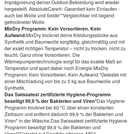
Imprägnierung deiner Outdoor-Bekleidung wird wieder
hergestellt. AbsoluteCare®: Garantiert kein Einlaufen -
auch bei Wolle und Seide**Vergleichbar mit liegend
getrockneter Wolle.
MixDry Programm: Kein Vorsortieren. Kein
Aufwand.
MixDry trocknet deine Kleidungsstücke aus
Synthetik und Baumwolle sorgfältig, gleichmäßig und mit
der exakt richtigen Temperatur – nicht zu trocken, nicht zu
feucht. Ganz ohne Vorsortieren. Die
Wärmepumpentechnologie sorgt für das exakte Maß an
Temperatur und spart dabei noch Energie.MixDry
Programm: Kein Vorsortieren. Kein Aufwand.*Getestet mit
einer Mischladung von bis zu 5 kg aus Baumwolle und
Synthetik.
Das Swissatest zertifizierte Hygiene-Programm
beseitigt 99,9 % der Bakterien und Viren*
Das Hygiene-
Programm trocknet bei 60 °C über einen konstanten
Zeitraum und entfernt dadurch 99,9 % der Bakterien und
Viren* in der Wäsche.Das Swissatest zertifizierte Hygiene-
Programm beseitigt 99,9 % der Bakterien und
Viren**Getestet auf Candida albicans, MS2