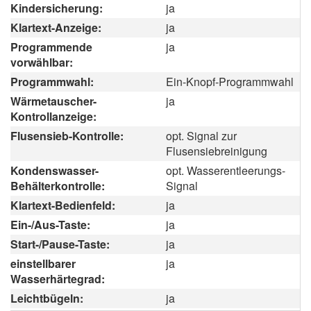
Kindersicherung:
ja
Klartext-Anzeige:
ja
Programmende
ja
vorwählbar:
Programmwahl:
Ein-Knopf-Programmwahl
Wärmetauscher-
ja
Kontrollanzeige:
Flusensieb-Kontrolle:
opt. Signal zur
Flusensiebreinigung
Kondenswasser-
opt. Wasserentleerungs-
Behälterkontrolle:
Signal
Klartext-Bedienfeld:
ja
Ein-/Aus-Taste:
ja
Start-/Pause-Taste:
ja
einstellbarer
ja
Wasserhärtegrad:
Leichtbügeln:
ja