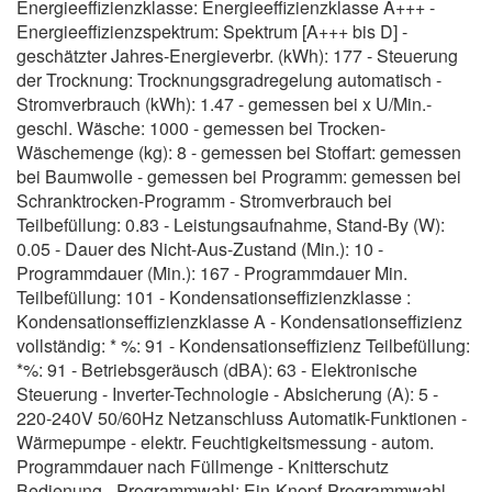
Energieeffizienzklasse: Energieeffizienzklasse A+++ -
Energieeffizienzspektrum: Spektrum [A+++ bis D] -
geschätzter Jahres-Energieverbr. (kWh): 177 - Steuerung
der Trocknung: Trocknungsgradregelung automatisch -
Stromverbrauch (kWh): 1.47 - gemessen bei x U/Min.-
geschl. Wäsche: 1000 - gemessen bei Trocken-
Wäschemenge (kg): 8 - gemessen bei Stoffart: gemessen
bei Baumwolle - gemessen bei Programm: gemessen bei
Schranktrocken-Programm - Stromverbrauch bei
Teilbefüllung: 0.83 - Leistungsaufnahme, Stand-By (W):
0.05 - Dauer des Nicht-Aus-Zustand (Min.): 10 -
Programmdauer (Min.): 167 - Programmdauer Min.
Teilbefüllung: 101 - Kondensationseffizienzklasse :
Kondensationseffizienzklasse A - Kondensationseffizienz
vollständig: * %: 91 - Kondensationseffizienz Teilbefüllung:
*%: 91 - Betriebsgeräusch (dBA): 63 - Elektronische
Steuerung - Inverter-Technologie - Absicherung (A): 5 -
220-240V 50/60Hz Netzanschluss Automatik-Funktionen -
Wärmepumpe - elektr. Feuchtigkeitsmessung - autom.
Programmdauer nach Füllmenge - Knitterschutz
Bedienung - Programmwahl: Ein-Knopf-Programmwahl -