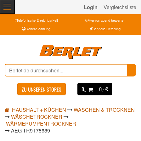
Login
Vergleichsliste
Telefonische Erreichbarkeit
Hervorragend bewertet
Sichere Zahlung
Schnelle Lieferung
0ₓ
0,- €
ZU UNSEREN STORES
HAUSHALT + KÜCHEN
WASCHEN & TROCKNEN
WÄSCHETROCKNER
WÄRMEPUMPENTROCKNER
AEG TR9T75689