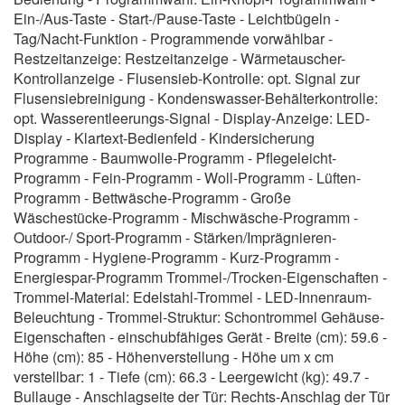
Ein-/Aus-Taste - Start-/Pause-Taste - Leichtbügeln -
Tag/Nacht-Funktion - Programmende vorwählbar -
Restzeitanzeige: Restzeitanzeige - Wärmetauscher-
Kontrollanzeige - Flusensieb-Kontrolle: opt. Signal zur
Flusensiebreinigung - Kondenswasser-Behälterkontrolle:
opt. Wasserentleerungs-Signal - Display-Anzeige: LED-
Display - Klartext-Bedienfeld - Kindersicherung
Programme - Baumwolle-Programm - Pflegeleicht-
Programm - Fein-Programm - Woll-Programm - Lüften-
Programm - Bettwäsche-Programm - Große
Wäschestücke-Programm - Mischwäsche-Programm -
Outdoor-/ Sport-Programm - Stärken/Imprägnieren-
Programm - Hygiene-Programm - Kurz-Programm -
Energiespar-Programm Trommel-/Trocken-Eigenschaften -
Trommel-Material: Edelstahl-Trommel - LED-Innenraum-
Beleuchtung - Trommel-Struktur: Schontrommel Gehäuse-
Eigenschaften - einschubfähiges Gerät - Breite (cm): 59.6 -
Höhe (cm): 85 - Höhenverstellung - Höhe um x cm
verstellbar: 1 - Tiefe (cm): 66.3 - Leergewicht (kg): 49.7 -
Bullauge - Anschlagseite der Tür: Rechts-Anschlag der Tür