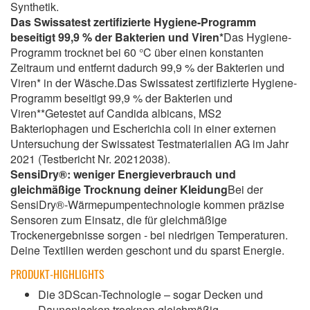
Synthetik.
Das Swissatest zertifizierte Hygiene-Programm
beseitigt 99,9 % der Bakterien und Viren*
Das Hygiene-
Programm trocknet bei 60 °C über einen konstanten
Zeitraum und entfernt dadurch 99,9 % der Bakterien und
Viren* in der Wäsche.Das Swissatest zertifizierte Hygiene-
Programm beseitigt 99,9 % der Bakterien und
Viren**Getestet auf Candida albicans, MS2
Bakteriophagen und Escherichia coli in einer externen
Untersuchung der Swissatest Testmaterialien AG im Jahr
2021 (Testbericht Nr. 20212038).
SensiDry®: weniger Energieverbrauch und
gleichmäßige Trocknung deiner Kleidung
Bei der
SensiDry®-Wärmepumpentechnologie kommen präzise
Sensoren zum Einsatz, die für gleichmäßige
Trockenergebnisse sorgen - bei niedrigen Temperaturen.
Deine Textilien werden geschont und du sparst Energie.
PRODUKT-HIGHLIGHTS
Die 3DScan-Technologie – sogar Decken und
Daunenjacken trocknen gleichmäßig