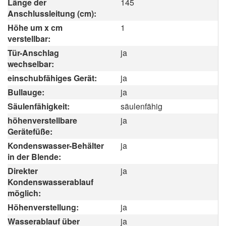
Länge der
145
Anschlussleitung (cm):
Höhe um x cm
1
verstellbar:
Tür-Anschlag
ja
wechselbar:
einschubfähiges Gerät:
ja
Bullauge:
ja
Säulenfähigkeit:
säulenfähig
höhenverstellbare
ja
Gerätefüße:
Kondenswasser-Behälter
ja
in der Blende:
Direkter
ja
Kondenswasserablauf
möglich:
Höhenverstellung:
ja
Wasserablauf über
ja