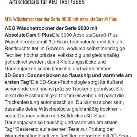
Artikeldetails für AEG TR9T75689
AEG Wäschetrockner der Serie 9000 mit AbsoluteCare® Plus
AEG Wäschetrockner der Serie 9000 mit
AbsoluteCare® Plus
Die 9000 AbsoluteCare® Plus
Wäschetrockner mit 3D-Scan-Technologie ermitteln die
Restfeuchte tief im Gewebe, wodurch selbst mehrlagige
Textilien höchst präzise, vollständig und gleichmäßig
getrocknet werden, damit Kleidungsstücke und
Daunenjacken schön flauschig und warm bleiben.
3D-Scan: Daunenjacken so flauschig und warm wie am
ersten Tag*
Die 3D-Scan-Technologie sorgt für äußerst
schonende und höchst präzise Trockenergebnisse. Sie
misst die Restfeuchtigkeit tief im Gewebe und passt die
Trockenleistung automatisch an. Du kannst sicher sein,
dass alle deine Wäschestücke gleichmäßig trocknen -
sogar Daunenjacken und Bettdecken.3D-Scan:
Daunenjacken so flauschig und warm wie am ersten
Tag**Basierend auf externen Tests zur Prüfung der
Wärmebeständigkeit von Textilien getrocknet mit 3D-Scan-