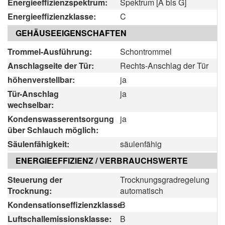
Energieeffizienzspektrum:
Spektrum [A bis G]
Energieeffizienzklasse:
C
GEHÄUSEEIGENSCHAFTEN
Trommel-Ausführung:
Schontrommel
Anschlagseite der Tür:
Rechts-Anschlag der Tür
höhenverstellbar:
ja
Tür-Anschlag
ja
wechselbar:
Kondenswasserentsorgung
ja
über Schlauch möglich:
Säulenfähigkeit:
säulenfähig
ENERGIEEFFIZIENZ / VERBRAUCHSWERTE
Steuerung der
Trocknungsgradregelung
Trocknung:
automatisch
Kondensationseffizienzklasse:
B
Luftschallemissionsklasse:
B