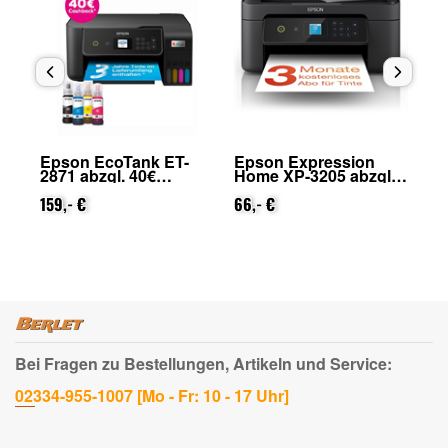
Epson EcoTank ET-
Epson Expression
Ep
2871 abzgl. 40€
Home XP-3205 abzgl.
29
Cashback (von Epson
25€ Cashback (von
Ca
nach Registrierung)
159,- €
Epson nach
66,- €
na
31
Registrierung)
Bei Fragen zu Bestellungen, Artikeln und Service:
02334-955-1007 [Mo - Fr: 10 - 17 Uhr]