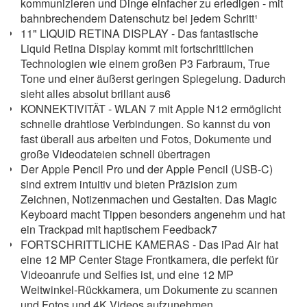
kommunizieren und Dinge einfacher zu erledigen - mit
bahnbrechendem Datenschutz bei jedem Schritt¹
11" LIQUID RETINA DISPLAY - Das fantastische
Liquid Retina Display kommt mit fortschrittlichen
Technologien wie einem großen P3 Farbraum, True
Tone und einer äußerst geringen Spiegelung. Dadurch
sieht alles absolut brillant aus6
KONNEKTIVITÄT - WLAN 7 mit Apple N12 ermöglicht
schnelle drahtlose Verbindungen. So kannst du von
fast überall aus arbeiten und Fotos, Dokumente und
große Videodateien schnell übertragen
Der Apple Pencil Pro und der Apple Pencil (USB-C)
sind extrem intuitiv und bieten Präzision zum
Zeichnen, Notizenmachen und Gestalten. Das Magic
Keyboard macht Tippen besonders angenehm und hat
ein Trackpad mit haptischem Feedback7
FORTSCHRITTLICHE KAMERAS - Das iPad Air hat
eine 12 MP Center Stage Frontkamera, die perfekt für
Videoanrufe und Selfies ist, und eine 12 MP
Weitwinkel-Rückkamera, um Dokumente zu scannen
und Fotos und 4K Videos aufzunehmen