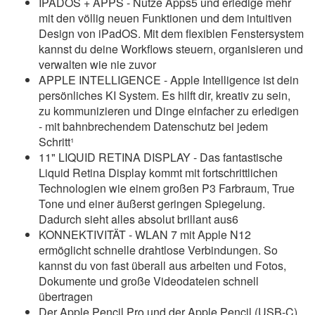
IPADOS + APPS - Nutze Apps5 und erledige mehr
mit den völlig neuen Funktionen und dem intuitiven
Design von iPadOS. Mit dem flexiblen Fenstersystem
kannst du deine Workflows steuern, organisieren und
verwalten wie nie zuvor
APPLE INTELLIGENCE - Apple Intelligence ist dein
persönliches KI System. Es hilft dir, kreativ zu sein,
zu kommunizieren und Dinge einfacher zu erledigen
- mit bahnbrechendem Datenschutz bei jedem
Schritt¹
11" LIQUID RETINA DISPLAY - Das fantastische
Liquid Retina Display kommt mit fortschrittlichen
Technologien wie einem großen P3 Farbraum, True
Tone und einer äußerst geringen Spiegelung.
Dadurch sieht alles absolut brillant aus6
KONNEKTIVITÄT - WLAN 7 mit Apple N12
ermöglicht schnelle drahtlose Verbindungen. So
kannst du von fast überall aus arbeiten und Fotos,
Dokumente und große Videodateien schnell
übertragen
Der Apple Pencil Pro und der Apple Pencil (USB-C)