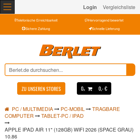
Login
Vergleichsliste
Telefonische Erreichbarkeit
Hervorragend bewertet
Sichere Zahlung
Schnelle Lieferung
0ₓ
0,- €
ZU UNSEREN STORES
PC / MULTIMEDIA
PC-MOBIL
TRAGBARE
COMPUTER
TABLET-PC / IPAD
APPLE IPAD AIR 11" (128GB) WIFI 2026 (SPACE GRAU)
10.86