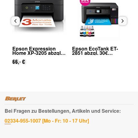
Epson Expression
Epson EcoTank ET-
Ep
Home XP-3205 abzgl.
2851 abzgl. 30€
39
on
25€ Cashback (von
Cashback (von Epson
Epson nach
66,- €
nach Registrierung)
33
Registrierung)
Bei Fragen zu Bestellungen, Artikeln und Service:
02334-955-1007 [Mo - Fr: 10 - 17 Uhr]