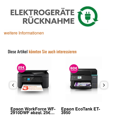
weitere Informationen
Diese Artikel
könnten Sie auch interessieren
Epson WorkForce WF-
Epson EcoTank ET-
Ep
2910DWF abzgl. 25€
3950
28
on
Cashback (von Epson
Ca