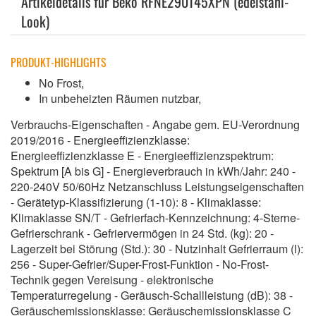
Artikeldetails für Beko RFNE290T45XPN (edelstahl-
Look)
PRODUKT-HIGHLIGHTS
No Frost,
In unbeheizten Räumen nutzbar,
Verbrauchs-Eigenschaften - Angabe gem. EU-Verordnung
2019/2016 - Energieeffizienzklasse:
Energieeffizienzklasse E - Energieeffizienzspektrum:
Spektrum [A bis G] - Energieverbrauch in kWh/Jahr: 240 -
220-240V 50/60Hz Netzanschluss Leistungseigenschaften
- Gerätetyp-Klassifizierung (1-10): 8 - Klimaklasse:
Klimaklasse SN/T - Gefrierfach-Kennzeichnung: 4-Sterne-
Gefrierschrank - Gefriervermögen in 24 Std. (kg): 20 -
Lagerzeit bei Störung (Std.): 30 - Nutzinhalt Gefrierraum (l):
256 - Super-Gefrier/Super-Frost-Funktion - No-Frost-
Technik gegen Vereisung - elektronische
Temperaturregelung - Geräusch-Schallleistung (dB): 38 -
Geräuschemissionsklasse: Geräuschemissionsklasse C