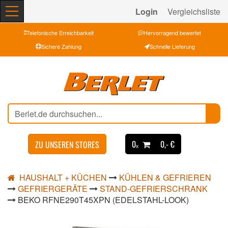
Login
Vergleichsliste
Telefonische Erreichbarkeit
Hervorragend bewertet
Sichere Zahlung
Schnelle Lieferung
0ₓ
0,- €
ZU UNSEREN STORES
HAUSHALT + KÜCHEN
KÜHLEN & GEFRIEREN
GEFRIERGERÄTE
STAND-GEFRIERSCHRANK
BEKO RFNE290T45XPN (EDELSTAHL-LOOK)