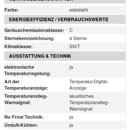
Farbe:
edelstahl
ENERGIEEFFIZIENZ / VERBRAUCHSWERTE
Geräuschemissionsklasse:
C
Sternekennzeichnung:
4 Sterne
Klimaklasse:
SN/T
AUSSTATTUNG & TECHNIK
elektronische
ja
Temperaturregelung:
Art der
Temperatur-Digital-
Temperaturanzeige:
Anzeige
Temperaturanstieg-
akustisches
Warnsignal:
Temperaturanstieg-
Warnsignal
No Frost Technik:
ja
Umluft-Kühlen:
ja