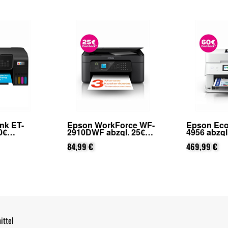
orce WF-
Epson EcoTank ET-
Epson Eco
l. 25€
4956 abzgl. 60€
3950 (von
on Epson
Cashback (von Epson
Registrier
ierung)
nach Registrierung)
469,99 €
339,- €
ittel