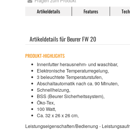
Fragen zum Produkt
Artikeldetails
Features
Tech
Artikeldetails für Beurer FW 20
PRODUKT-HIGHLIGHTS
Innenfutter herausnehm- und waschbar,
Elektronische Temperaturregelung,
3 beleuchtete Temperaturstufen,
Abschaltautomatik nach ca. 90 Minuten,
Schnellheizung,
BSS (Beurer Sicherheitssystem),
Öko-Tex,
100 Watt,
Ca. 32 x 26 x 26 cm,
Leistungseigenschaften/Bedienung - Leistungsaufn