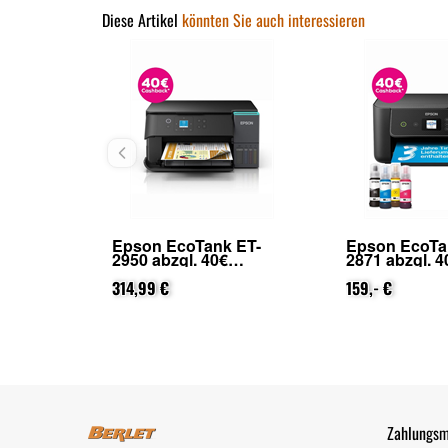
Diese Artikel
könnten Sie auch interessieren
 ET-
Epson EcoTank ET-
Epson WorkF
2871 abzgl. 40€
2910DWF abzg
 Epson
Cashback (von Epson
Cashback (v
ung)
nach Registrierung)
159,- €
nach Registr
84,99 €
Zahlungsm