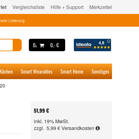
let
Vergleichsliste
Hilfe + Support
Merkzettel
elle Lieferung
0ₓ
0,- €
 Küchen
Smart Wearables
Smart Home
Sonstiges
20
51,99 €
inkl. 19% MwSt.
zzgl. 5,99 €
Versandkosten