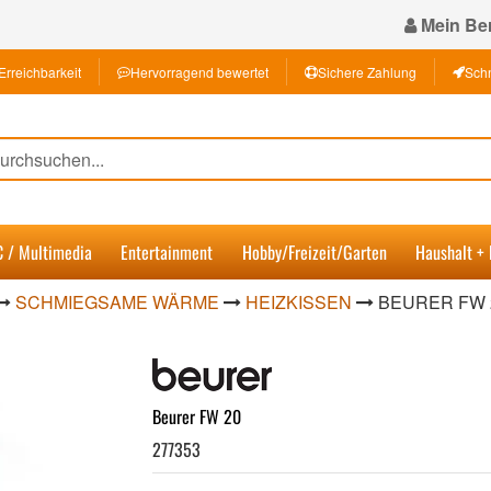
Mein Ber
Erreichbarkeit
Hervorragend bewertet
Sichere Zahlung
Schn
C / Multimedia
Entertainment
Hobby/Freizeit/Garten
Haushalt +
SCHMIEGSAME WÄRME
HEIZKISSEN
BEURER FW 
Beurer FW 20
277353