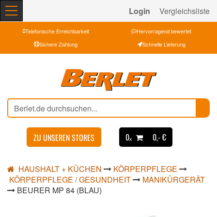
Login
Vergleichsliste
Telefonische Erreichbarkeit
Hervorragend bewertet
Sichere Zahlung
Schnelle Lieferung
0ₓ
0,- €
ZU UNSEREN STORES
HAUSHALT + KÜCHEN
KÖRPERPFLEGE
KÖRPERPFLEGE / GESUNDHEIT
MANIKÜRGERÄT
BEURER MP 84 (BLAU)