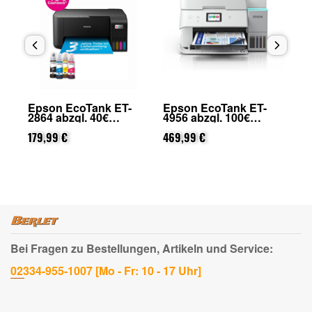
Epson EcoTank ET-
Epson EcoTank ET-
Ep
2864 abzgl. 40€
4956 abzgl. 100€
29
on
Cashback (von Epson
Cashback (von Epson
Ca
nach Registrierung)
179,99 €
nach Registrierung)
469,99 €
na
31
Bei Fragen zu Bestellungen, Artikeln und Service:
02334-955-1007 [Mo - Fr: 10 - 17 Uhr]