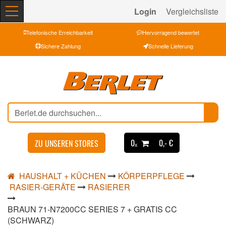
Login
Vergleichsliste
Telefonische Erreichbarkeit
Hervorragend bewertet
Sichere Zahlung
Schnelle Lieferung
0ₓ
0,- €
ZU UNSEREN STORES
HAUSHALT + KÜCHEN
KÖRPERPFLEGE
RASIER-GERÄTE
RASIERER
BRAUN 71-N7200CC SERIES 7 + GRATIS CC
(SCHWARZ)