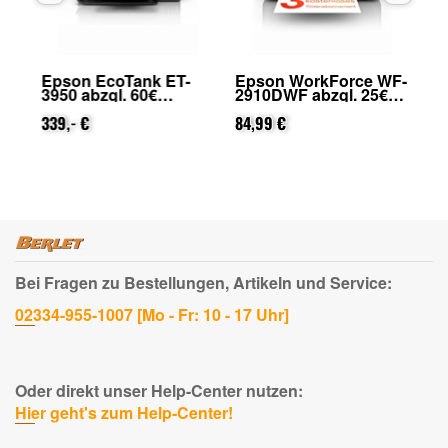
Epson EcoTank ET-
Epson WorkForce WF-
Ep
3950 abzgl. 60€
2910DWF abzgl. 25€
29
on
Cashback (von Epson
Cashback (von Epson
Ca
nach Registrierung)
339,- €
nach Registrierung)
84,99 €
na
31
Bei Fragen zu Bestellungen, Artikeln und Service:
02334-955-1007 [Mo - Fr: 10 - 17 Uhr]
Oder direkt unser Help-Center nutzen:
Hier geht's zum Help-Center!