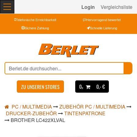
Login
Vergleichsliste
Telefonische Erreichbarkeit
Hervorragend bewertet
Sichere Zahlung
Schnelle Lieferung
0ₓ
0,- €
ZU UNSEREN STORES
PC / MULTIMEDIA
ZUBEHÖR PC / MULTIMEDIA
DRUCKER-ZUBEHÖR
TINTENPATRONE
BROTHER LC422XLVAL