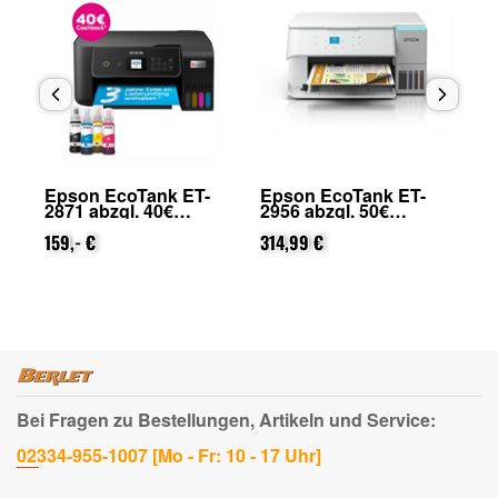
Epson EcoTank ET-
Epson EcoTank ET-
Ep
2871 abzgl. 40€
2956 abzgl. 50€
28
Cashback (von Epson
Cashback (von Epson
Ca
nach Registrierung)
159,- €
nach Registrierung)
314,99 €
na
17
Bei Fragen zu Bestellungen, Artikeln und Service:
02334-955-1007 [Mo - Fr: 10 - 17 Uhr]