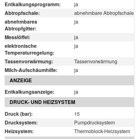
Entkalkungsprogramm:
ja
Abtropfschale:
abnehmbare Abtropfschale
abnehmbares
ja
Abtropfgitter:
Messlöffel:
ja
elektronische
ja
Temperaturregelung:
Tassenvorwärmung:
Tassenvorwärmung
Milch-Aufschäumhilfe:
ja
ANZEIGE
Entkalkungsanzeige:
ja
DRUCK- UND HEIZSYSTEM
Druck (bar):
15
Drucksystem:
Pumpdrucksystem
Heizsystem:
Thermoblock-Heizsystem