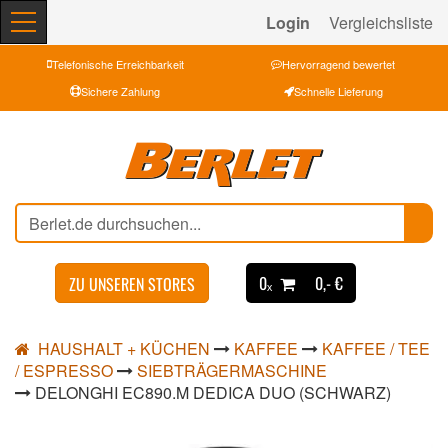
Login
Vergleichsliste
Telefonische Erreichbarkeit
Hervorragend bewertet
Sichere Zahlung
Schnelle Lieferung
0ₓ
0,- €
ZU UNSEREN STORES
HAUSHALT + KÜCHEN
KAFFEE
KAFFEE / TEE
/ ESPRESSO
SIEBTRÄGERMASCHINE
DELONGHI EC890.M DEDICA DUO (SCHWARZ)