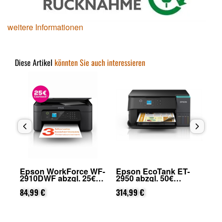
weitere Informationen
Diese Artikel
könnten Sie auch interessieren
Epson WorkForce WF-
Epson EcoTank ET-
Ep
2910DWF abzgl. 25€
2950 abzgl. 50€
48
on
Cashback (von Epson
Cashback (von Epson
Ca
nach Registrierung)
84,99 €
nach Registrierung)
314,99 €
na
42