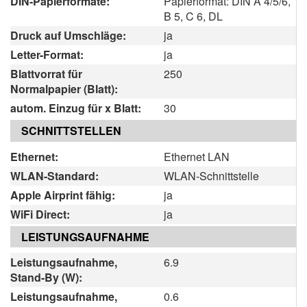
DIN-Papierformate:
Papierformat: DIN A 4/5/6,
B 5, C 6, DL
Druck auf Umschläge:
ja
Letter-Format:
ja
Blattvorrat für
250
Normalpapier (Blatt):
autom. Einzug für x Blatt:
30
SCHNITTSTELLEN
Ethernet:
Ethernet LAN
WLAN-Standard:
WLAN-Schnittstelle
Apple Airprint fähig:
ja
WiFi Direct:
ja
LEISTUNGSAUFNAHME
Leistungsaufnahme,
6.9
Stand-By (W):
Leistungsaufnahme,
0.6