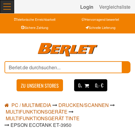
Login
Vergleichsliste
Telefonische Erreichbarkeit
Hervorragend bewertet
Sichere Zahlung
Schnelle Lieferung
0ₓ
0,- €
ZU UNSEREN STORES
PC / MULTIMEDIA
DRUCKEN/SCANNEN
MULTIFUNKTIONSGERÄTE
MULTIFUNKTIONSGERÄT TINTE
EPSON ECOTANK ET-3950