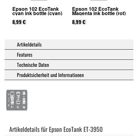
Epson 102 EcoTank
Epson 102 EcoTank
Ep
cyan ink bottle (cyan)
Magenta ink bottle (rot)
Ye
8,99 €
8,99 €
8,
Artikeldetails
Features
Technische Daten
Produktsicherheit und Informationen
Artikeldetails für Epson EcoTank ET-3950