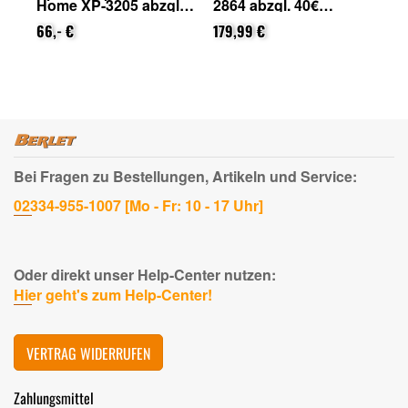
Home XP-3205 abzgl.
2864 abzgl. 40€
29
on
25€ Cashback (von
Cashback (von Epson
Ca
Epson nach
66,- €
nach Registrierung)
179,99 €
na
31
Registrierung)
Bei Fragen zu Bestellungen, Artikeln und Service:
02334-955-1007 [Mo - Fr: 10 - 17 Uhr]
Oder direkt unser Help-Center nutzen:
Hier geht's zum Help-Center!
VERTRAG WIDERRUFEN
Zahlungsmittel