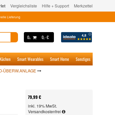
let
Vergleichsliste
Hilfe + Support
Merkzettel
elle Lieferung
0ₓ
0,- €
 Küchen
Smart Wearables
Smart Home
Sonstiges
O-ÜBERW.ANLAGE
79,99 €
inkl. 19% MwSt.
Versandkostenfrei