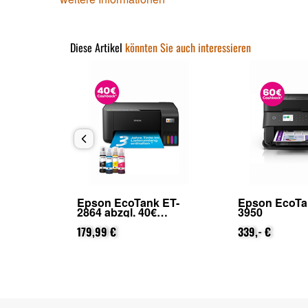
Diese Artikel
könnten Sie auch interessieren
 ET-
Epson EcoTank ET-
Epson EcoTa
2864 abzgl. 40€
3950
 Epson
Cashback (von Epson
ung)
nach Registrierung)
179,99 €
339,- €