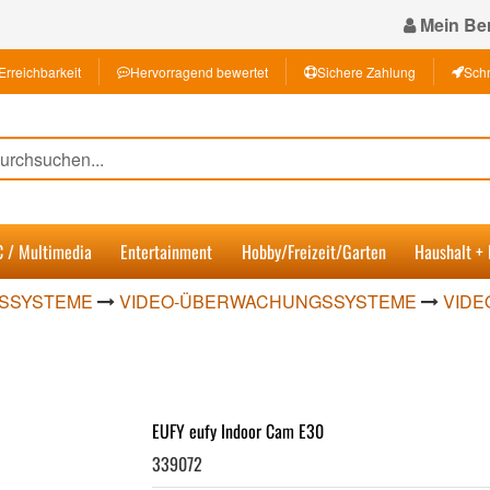
Mein Ber
Erreichbarkeit
Hervorragend bewertet
Sichere Zahlung
Schn
C / Multimedia
Entertainment
Hobby/Freizeit/Garten
Haushalt +
GSSYSTEME
VIDEO-ÜBERWACHUNGSSYSTEME
VIDE
EUFY eufy Indoor Cam E30
339072